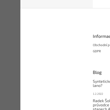
Z
á
p
a
t
Informac
í
Obchodní 
GDPR
Blog
Syntetick
lano?
1.2.2022
Radek Šol
průvodce 
stanech 