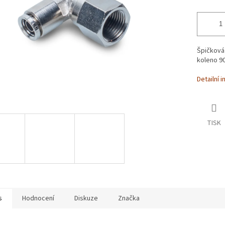
Špičková 
koleno 90
Detailní 
TISK
s
Hodnocení
Diskuze
Značka