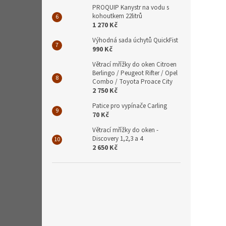
PROQUIP Kanystr na vodu s
kohoutkem 22litrů
1 270 Kč
Výhodná sada úchytů QuickFist
990 Kč
Větrací mřížky do oken Citroen
Berlingo / Peugeot Rifter / Opel
Combo / Toyota Proace City
2 750 Kč
Patice pro vypínače Carling
70 Kč
Větrací mřížky do oken -
Discovery 1,2,3 a 4
2 650 Kč