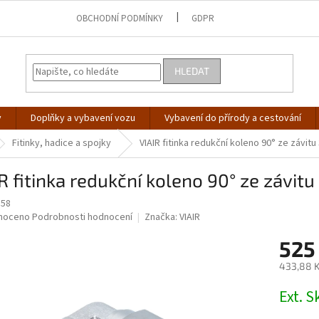
OBCHODNÍ PODMÍNKY
GDPR
HLEDAT
y
Doplňky a vybavení vozu
Vybavení do přírody a cestování
Fitinky, hadice a spojky
VIAIR fitinka redukční koleno 90° ze závitu
R fitinka redukční koleno 90° ze závit
858
né
noceno
Podrobnosti hodnocení
Značka:
VIAIR
ní
525
u
433,88 K
Měrná
Ext. 
cena:
ek.