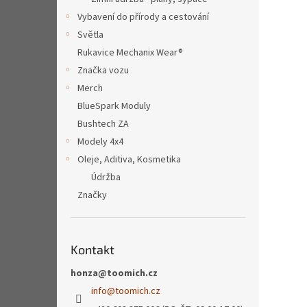
Vybavení do přírody a cestování
Světla
Rukavice Mechanix Wear®
Značka vozu
Merch
BlueSpark Moduly
Bushtech ZA
Modely 4x4
Oleje, Aditiva, Kosmetika
Údržba
Značky
Kontakt
honza@toomich.cz
info
@
toomich.cz