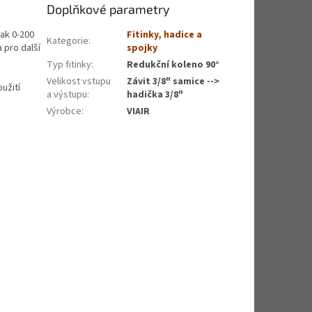
Doplňkové parametry
lak 0-200
Fitinky, hadice a
Kategorie
:
 pro další
spojky
Typ fitinky
:
Redukční koleno 90°
Velikost vstupu
Závit 3/8" samice -->
užití
a výstupu
:
hadička 3/8"
Výrobce
:
VIAIR