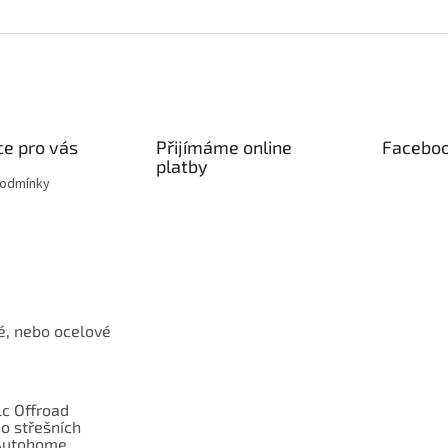
e pro vás
Přijímáme online
Facebo
platby
podmínky
é, nebo ocelové
c Offroad
o střešních
Autohome