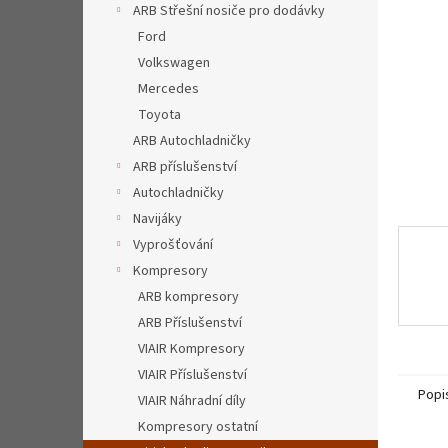
a
ARB Střešní nosiče pro dodávky
n
Ford
e
Volkswagen
l
Mercedes
Toyota
ARB Autochladničky
ARB příslušenství
Autochladničky
Navijáky
Vyprošťování
Kompresory
ARB kompresory
ARB Příslušenství
VIAIR Kompresory
VIAIR Příslušenství
Popi
VIAIR Náhradní díly
Kompresory ostatní