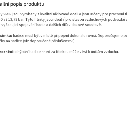
ailní popis produktu
ky VIAIR jsou vyrobeny z kvalitní niklované oceli a jsou určeny pro pracovní t
 0 až 13,79 bar. Tyto fitinky jsou ideální pro stavbu vzduchových podvozků a
 vyžadující spojování hadic a dalších dílů v tlakové soustavě.
námka:
hadice musí být v místě připojení dokonale rovná. Doporučujeme po
čky na hadice (viz doporučené příslušenství).
ornění:
ohýbání hadice hned za fitinkou může vést k únikům vzduchu.