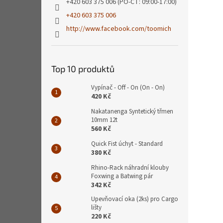
+420 603 375 006 (PO-ČT: 09:00-17:00)
+420 603 375 006
http://www.facebook.com/toomich
Top 10 produktů
Vypínač - Off - On (On - On)
420 Kč
Nakatanenga Syntetický třmen
10mm 12t
560 Kč
Quick Fist úchyt - Standard
380 Kč
Rhino-Rack náhradní klouby
Foxwing a Batwing pár
342 Kč
Upevňovací oka (2ks) pro Cargo
lišty
220 Kč