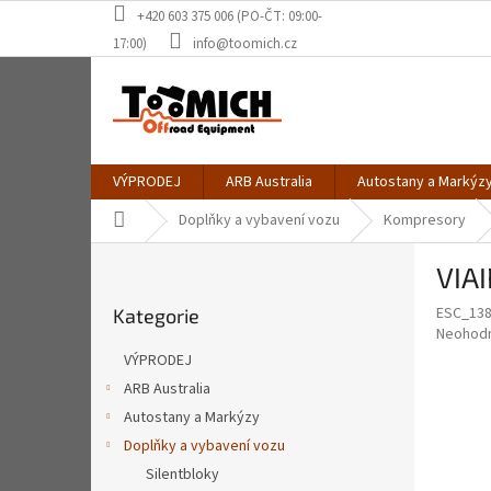
Přejít
+420 603 375 006 (PO-ČT: 09:00-
na
17:00)
info@toomich.cz
obsah
VÝPRODEJ
ARB Australia
Autostany a Markýz
Domů
Doplňky a vybavení vozu
Kompresory
P
VIAI
o
Přeskočit
s
ESC_13
Kategorie
kategorie
t
Průměr
Neohod
r
hodnoce
VÝPRODEJ
a
produkt
ARB Australia
je
n
0,0
Autostany a Markýzy
n
z
í
Doplňky a vybavení vozu
5
p
Silentbloky
hvězdič