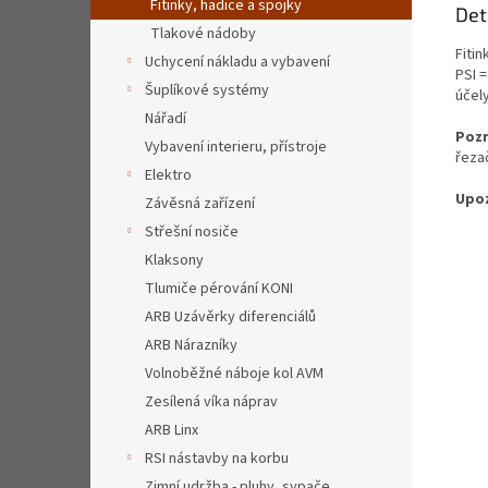
Fitinky, hadice a spojky
Det
Tlakové nádoby
Fitin
Uchycení nákladu a vybavení
PSI =
Šuplíkové systémy
účely
Nářadí
Poz
Vybavení interieru, přístroje
řeza
Elektro
Upoz
Závěsná zařízení
Střešní nosiče
Klaksony
Tlumiče pérování KONI
ARB Uzávěrky diferenciálů
ARB Nárazníky
Volnoběžné náboje kol AVM
Zesílená víka náprav
ARB Linx
RSI nástavby na korbu
Zimní udržba - pluhy, sypače