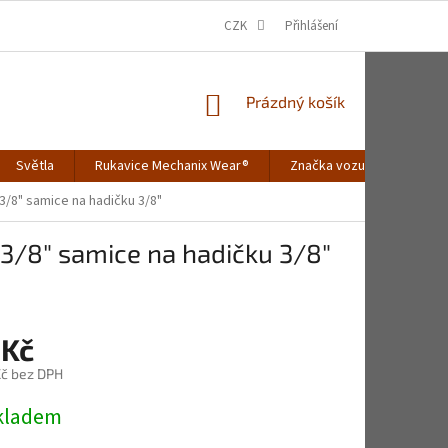
CZK
Přihlášení
NÁKUPNÍ
Prázdný košík
KOŠÍK
Světla
Rukavice Mechanix Wear®
Značka vozu
Merch
 3/8" samice na hadičku 3/8"
u 3/8" samice na hadičku 3/8"
 Kč
č bez DPH
Skladem