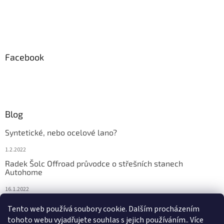
Facebook
Blog
Syntetické, nebo ocelové lano?
1.2.2022
Radek Šolc Offroad průvodce o střešních stanech
Autohome
16.1.2022
Náhradní díly pro navijáky WARN
Tento web používá soubory cookie. Dalším procházením
tohoto webu vyjadřujete souhlas s jejich používáním.. Více
4.2.2021