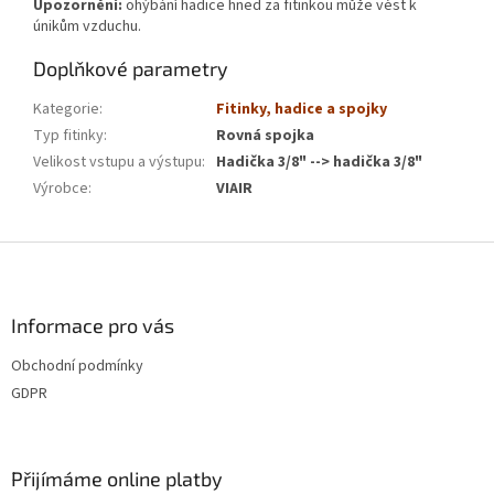
Upozornění:
ohýbání hadice hned za fitinkou může vést k
únikům vzduchu.
Doplňkové parametry
Kategorie
:
Fitinky, hadice a spojky
Typ fitinky
:
Rovná spojka
Velikost vstupu a výstupu
:
Hadička 3/8" --> hadička 3/8"
Výrobce
:
VIAIR
Z
á
p
a
Informace pro vás
t
Obchodní podmínky
í
GDPR
Přijímáme online platby