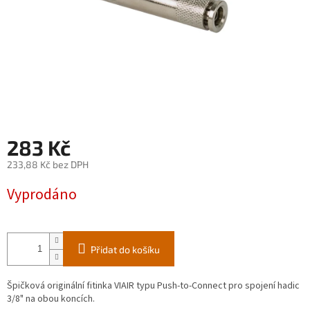
283 Kč
233,88 Kč bez DPH
Měrná
Vyprodáno
cena:
Přidat do košíku
Špičková originální fitinka VIAIR typu Push-to-Connect pro spojení hadic
3/8" na obou koncích.