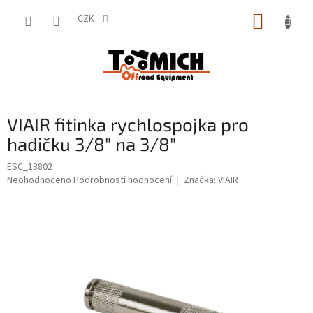
Přejít
NÁKUP
na
CZK
obsah
KOŠÍK
VIAIR fitinka rychlospojka pro
hadičku 3/8" na 3/8"
ESC_13802
Průměrné
Neohodnoceno
Podrobnosti hodnocení
Značka:
VIAIR
hodnocení
produktu
je
0,0
z
5
hvězdiček.