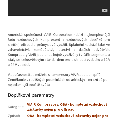
Americká společnost VIAIR Corporation nabízí nejkomplexnější
řadu vzduchových kompresorů a vzduchových doplňků pro
silniční, offroad a průmyslové využití. Uplatnění nachází také ve
zdravotnictví, zemědělství, letectví a dalších odvětvích.
Kompresory VIAIR jsou dnes hojně využívány i v OEM segmentu a
staly se celosvětovým standardem pro distribuci vzduchu u 12 V
a 24 V vozidel.
V současnosti se můžete s kompresory VIAIR setkat napříč
Zeměkoule v rozlišných podmínkách od arktických mrazů až po
nejodlehlejší pouště světa.
Doplňkové parametry
VIAIR Kompresory
,
OBA - kompletní vzduchové
Kategorie
:
zástavby nejen pro offroad
Způsob
OBA - kompletní vzduchové zástavby nejen pro