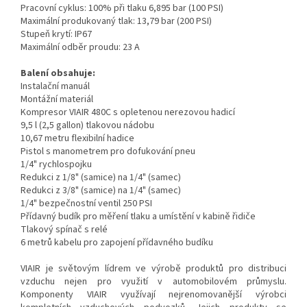
Pracovní cyklus: 100% při tlaku 6,895 bar (100 PSI)
Maximální produkovaný tlak: 13,79 bar (200 PSI)
Stupeň krytí: IP67
Maximální odběr proudu: 23 A
Balení obsahuje:
Instalační manuál
Montážní materiál
Kompresor VIAIR 480C s opletenou nerezovou hadicí
9,5 l (2,5 gallon) tlakovou nádobu
10,67 metru flexibilní hadice
Pistol s manometrem pro dofukování pneu
1/4" rychlospojku
Redukci z 1/8" (samice) na 1/4" (samec)
Redukci z 3/8" (samice) na 1/4" (samec)
1/4" bezpečnostní ventil 250 PSI
Přídavný budík pro měření tlaku a umístění v kabině řidiče
Tlakový spínač s relé
6 metrů kabelu pro zapojení přídavného budíku
VIAIR je světovým lídrem ve výrobě produktů pro distribuci
vzduchu nejen pro využití v automobilovém průmyslu.
Komponenty VIAIR využívají nejrenomovanější výrobci