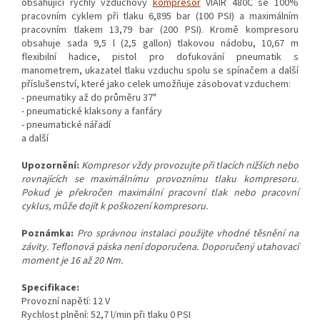
obsahující rychlý vzduchový
kompresor
VIAIR 480C se 100%
pracovním cyklem při tlaku 6,895 bar (100 PSI) a maximálním
pracovním tlakem 13,79 bar (200 PSI). Kromě kompresoru
obsahuje sada 9,5 l (2,5 gallon) tlakovou nádobu, 10,67 m
flexibilní hadice, pistol pro dofukování pneumatik s
manometrem, ukazatel tlaku vzduchu spolu se spínačem a další
příslušenství, které jako celek umožňuje zásobovat vzduchem:
- pneumatiky až do průměru 37"
- pneumatické klaksony a fanfáry
- pneumatické nářadí
a další
Upozornění:
Kompresor vždy provozujte při tlacích nižších nebo
rovnajících se maximálnímu provoznímu tlaku kompresoru.
Pokud je překročen maximální pracovní tlak nebo pracovní
cyklus, může dojít k poškození kompresoru.
Poznámka:
Pro správnou instalaci použijte vhodné těsnění na
závity. Teflonová páska není doporučena. Doporučený utahovací
moment je 16 až 20 Nm.
Specifikace:
Provozní napětí: 12 V
Rychlost plnění: 52,7 l/min při tlaku 0 PSI