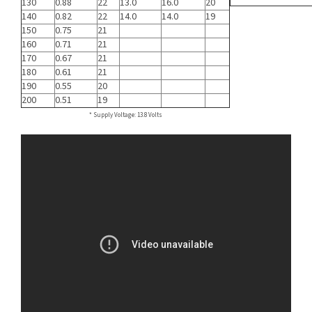
130
0.88
22
13.0
16.0
20
140
0.82
22
14.0
14.0
19
150
0.75
21
160
0.71
21
170
0.67
21
180
0.61
21
190
0.55
20
200
0.51
19
* Supply Voltage: 13.8 Volts