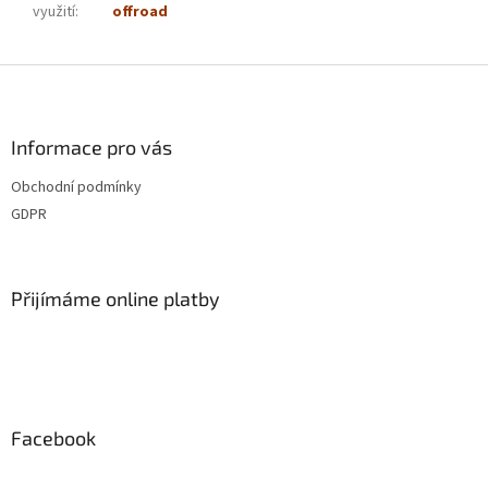
využití
:
offroad
Z
á
p
a
Informace pro vás
t
Obchodní podmínky
í
GDPR
Přijímáme online platby
Facebook