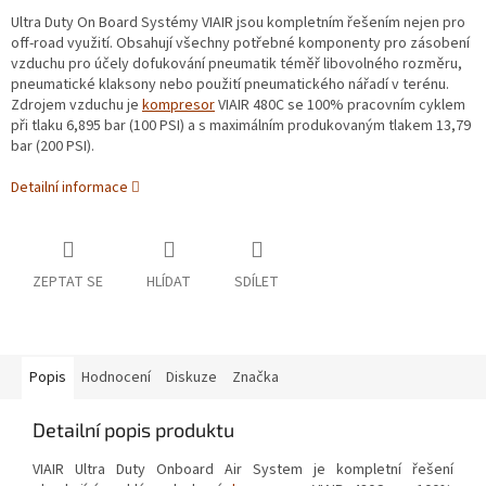
Ultra Duty On Board Systémy VIAIR jsou kompletním řešením nejen pro
off-road využití. Obsahují všechny potřebné komponenty pro zásobení
vzduchu pro účely dofukování pneumatik téměř libovolného rozměru,
pneumatické klaksony nebo použití pneumatického nářadí v terénu.
Zdrojem vzduchu je
kompresor
VIAIR 480C se 100% pracovním cyklem
při tlaku 6,895 bar (100 PSI) a s maximálním produkovaným tlakem 13,79
bar (200 PSI).
Detailní informace
ZEPTAT SE
HLÍDAT
SDÍLET
Popis
Hodnocení
Diskuze
Značka
Detailní popis produktu
VIAIR Ultra Duty Onboard Air System je kompletní řešení