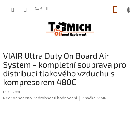
Přejít
NÁKUP
na
CZK
obsah
KOŠÍK
VIAIR Ultra Duty On Board Air
System - kompletní souprava pro
distribuci tlakového vzduchu s
kompresorem 480C
ESC_20001
Průměrné
Neohodnoceno
Podrobnosti hodnocení
Značka:
VIAIR
hodnocení
produktu
je
0,0
z
5
hvězdiček.