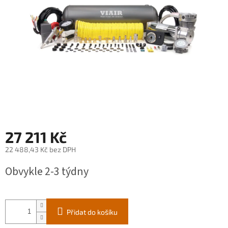
27 211 Kč
22 488,43 Kč bez DPH
Měrná
Obvykle 2-3 týdny
cena:
Přidat do košíku