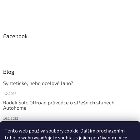
Facebook
Blog
Syntetické, nebo ocelové lano?
1.2.2022
Radek Šolc Offroad průvodce o střešních stanech
Autohome
16.1.2022
Náhradní díly pro navijáky WARN
Tento web používá soubory cookie. Dalším procházením
tohoto webu vyjadřujete souhlas s jejich používáním.. Více
4.2.2021