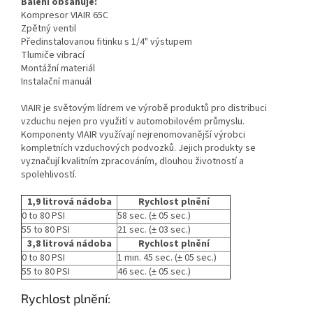
Balení obsahuje:
Kompresor VIAIR 65C
Zpětný ventil
Předinstalovanou fitinku s 1/4" výstupem
Tlumiče vibrací
Montážní materiál
Instalační manuál
VIAIR je světovým lídrem ve výrobě produktů pro distribuci
vzduchu nejen pro využití v automobilovém průmyslu.
Komponenty VIAIR využívají nejrenomovanější výrobci
kompletních vzduchových podvozků. Jejich produkty se
vyznačují kvalitním zpracováním, dlouhou životností a
spolehlivostí.
1,9 litrová nádoba
Rychlost plnění
0 to 80 PSI
58 sec. (± 05 sec.)
55 to 80 PSI
21 sec. (± 03 sec.)
3,8 litrová nádoba
Rychlost plnění
0 to 80 PSI
1 min. 45 sec. (± 05 sec.)
55 to 80 PSI
46 sec. (± 05 sec.)
Rychlost plnění: