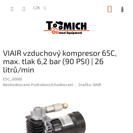
Přejít
NÁKUP
na
CZK
obsah
KOŠÍK
VIAIR vzduchový kompresor 65C,
max. tlak 6,2 bar (90 PSI) | 26
litrů/min
ESC_00065
Průměrné
Neohodnoceno
Podrobnosti hodnocení
Značka:
VIAIR
hodnocení
produktu
je
0,0
z
5
hvězdiček.