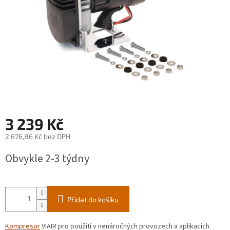
3 239 Kč
2 676,86 Kč bez DPH
Měrná
Obvykle 2-3 týdny
cena:
Přidat do košíku
Kompresor
VIAIR pro použití v nenáročných provozech a aplikacích.