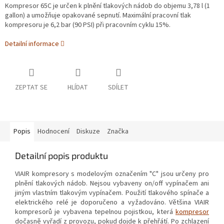
Kompresor 65C je určen k plnění tlakových nádob do objemu 3,78 l (1
gallon) a umožňuje opakované sepnutí. Maximální pracovní tlak
kompresoru je 6,2 bar (90 PSI) při pracovním cyklu 15%.
Detailní informace
ZEPTAT SE
HLÍDAT
SDÍLET
Popis
Hodnocení
Diskuze
Značka
Detailní popis produktu
VIAIR kompresory s modelovým označením "C" jsou určeny pro
plnění tlakových nádob. Nejsou vybaveny on/off vypínačem ani
jiným vlastním tlakovým vypínačem. Použití tlakového spínače a
elektrického relé je doporučeno a vyžadováno. Většina VIAIR
kompresorů je vybavena tepelnou pojistkou, která
kompresor
dočasně vyřadí z provozu, pokud dojde k přehřátí. Po zchlazení