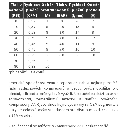
Tlak v
Rychlost
Odběr
Tlak v
Rychlost
Odběr
nádobě
plnění
proudu
nádobě
plnění
proudu
(PSI)
(CFM)
(A)
(BAR)
(l/min)
(A)
0
0,92
7
0
26
7
10
0,57
8
1.0
15
8
20
0,53
8
2.0
14
9
30
0,49
9
3.0
13
12
40
0,46
9
4.0
11
9
50
0,42
9
5.0
10
10
60
0,39
10
6.0
8
10
70
0,36
10
80
0,33
10
*při napětí: 13.8 Voltů
Americká společnost VIAIR Corporation nabízí nejkomplexnější
řadu vzduchových kompresorů a vzduchových doplňků pro
silniční, offroad a průmyslové využití. Uplatnění nachází také ve
zdravotnictví, zemědělství, letectví a dalších odvětvích.
Kompresory VIAIR jsou dnes hojně využívány i v OEM segmentu a
staly se celosvětovým standardem pro distribuci vzduchu u 12 V
a 24 V vozidel.
V současnosti se můžete s kompresory VIAIR setkat napříč