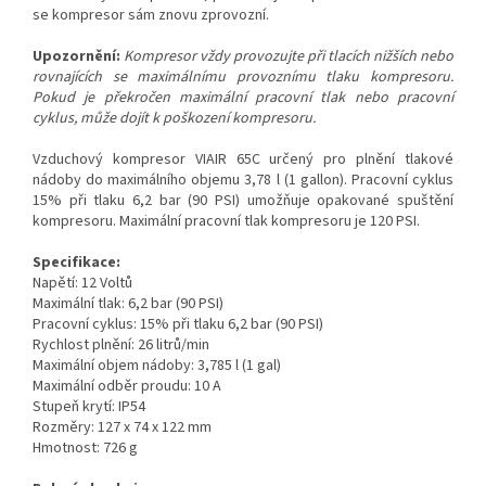
se kompresor sám znovu zprovozní.
Upozornění:
Kompresor vždy provozujte při tlacích nižších nebo
rovnajících se maximálnímu provoznímu tlaku kompresoru.
Pokud je překročen maximální pracovní tlak nebo pracovní
cyklus, může dojít k poškození kompresoru.
Vzduchový kompresor VIAIR 65C určený pro plnění tlakové
nádoby do maximálního objemu 3,78 l (1 gallon). Pracovní cyklus
15% při tlaku 6,2 bar (90 PSI) umožňuje opakované spuštění
kompresoru. Maximální pracovní tlak kompresoru je 120 PSI.
Specifikace:
Napětí: 12 Voltů
Maximální tlak: 6,2 bar (90 PSI)
Pracovní cyklus: 15% při tlaku 6,2 bar (90 PSI)
Rychlost plnění: 26 litrů/min
Maximální objem nádoby: 3,785 l (1 gal)
Maximální odběr proudu: 10 A
Stupeň krytí: IP54
Rozměry: 127 x 74 x 122 mm
Hmotnost: 726 g