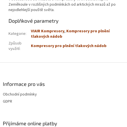
Zeměkoule v rozlišných podmínkách od arktických mrazů až po
nejodlehlejší pouště světa.
Doplňkové parametry
VIAIR Kompresory
,
Kompresory pro plnění
Kategorie
:
tlakových nádob
Způsob
Kompresory pro plnění tlakových nádob
využití
:
Z
á
p
a
Informace pro vás
t
Obchodní podmínky
í
GDPR
Přijímáme online platby