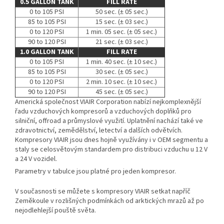
0.5 GALLON TANK
FILL RATE
0 to 105 PSI
50 sec. (± 05 sec.)
85 to 105 PSI
15 sec. (± 03 sec.)
0 to 120 PSI
1 min. 05 sec. (± 05 sec.)
90 to 120 PSI
21 sec. (± 03 sec.)
1.0 GALLON TANK
FILL RATE
0 to 105 PSI
1 min. 40 sec. (± 10 sec.)
85 to 105 PSI
30 sec. (± 05 sec.)
0 to 120 PSI
2 min. 10 sec. (± 10 sec.)
90 to 120 PSI
45 sec. (± 05 sec.)
Americká společnost VIAIR Corporation nabízí nejkomplexnější
řadu vzduchových kompresorů a vzduchových doplňků pro
silniční, offroad a průmyslové využití. Uplatnění nachází také ve
zdravotnictví, zemědělství, letectví a dalších odvětvích.
Kompresory VIAIR jsou dnes hojně využívány i v OEM segmentu a
staly se celosvětovým standardem pro distribuci vzduchu u 12 V
a 24 V vozidel.
Parametry v tabulce jsou platné pro jeden kompresor.
V současnosti se můžete s kompresory VIAIR setkat napříč
Zeměkoule v rozlišných podmínkách od arktických mrazů až po
nejodlehlejší pouště světa.