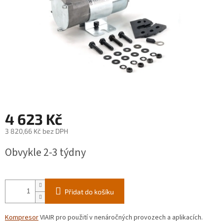
4 623 Kč
3 820,66 Kč bez DPH
Měrná
Obvykle 2-3 týdny
cena:
Přidat do košíku
Kompresor
VIAIR pro použití v nenáročných provozech a aplikacích.