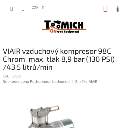
Přejít
NÁKUP
na
CZK
obsah
KOŠÍK
VIAIR vzduchový kompresor 98C
Chrom, max. tlak 8,9 bar (130 PSI)
/43,5 litrů/min
ESC_00098
Průměrné
Neohodnoceno
Podrobnosti hodnocení
Značka:
VIAIR
hodnocení
produktu
je
0,0
z
5
hvězdiček.