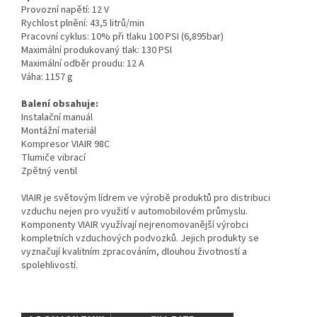
Provozní napětí: 12 V
Rychlost plnění: 43,5 litrů/min
Pracovní cyklus: 10% při tlaku 100 PSI (6,895bar)
Maximální produkovaný tlak: 130 PSI
Maximální odběr proudu: 12 A
Váha: 1157 g
Balení obsahuje:
Instalační manuál
Montážní materiál
Kompresor VIAIR 98C
Tlumiče vibrací
Zpětný ventil
VIAIR je světovým lídrem ve výrobě produktů pro distribuci
vzduchu nejen pro využití v automobilovém průmyslu.
Komponenty VIAIR využívají nejrenomovanější výrobci
kompletních vzduchových podvozků. Jejich produkty se
vyznačují kvalitním zpracováním, dlouhou životností a
spolehlivostí.