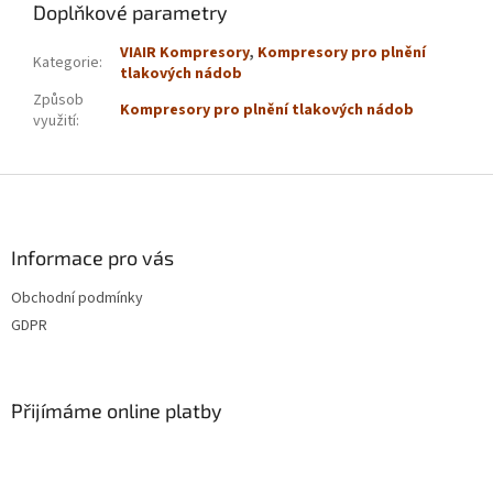
Doplňkové parametry
VIAIR Kompresory
,
Kompresory pro plnění
Kategorie
:
tlakových nádob
Způsob
Kompresory pro plnění tlakových nádob
využití
:
Z
á
p
a
Informace pro vás
t
Obchodní podmínky
í
GDPR
Přijímáme online platby