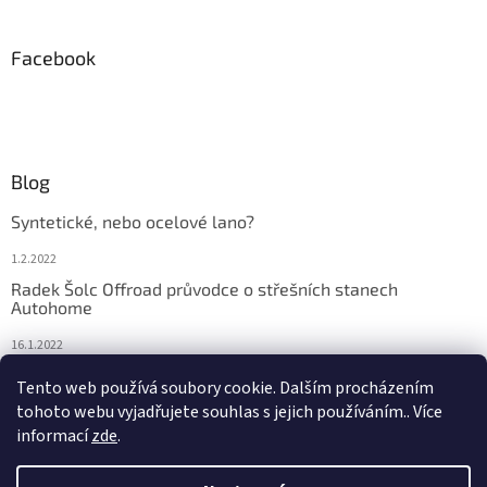
Facebook
Blog
Syntetické, nebo ocelové lano?
1.2.2022
Radek Šolc Offroad průvodce o střešních stanech
Autohome
16.1.2022
Náhradní díly pro navijáky WARN
Tento web používá soubory cookie. Dalším procházením
tohoto webu vyjadřujete souhlas s jejich používáním.. Více
4.2.2021
informací
zde
.