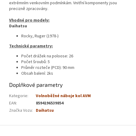
extrémním venkovním podmínkám. Vnitřní komponenty jsou
precizně zpracovány.
Vhodné pro modely:
Daihatsu
Rocky, Ruger (1978-)
Technické parametry:
Počet drážek na poloose: 26
Počet šroubů: 5
Průměr rozteče (PCD): 90 mm
Obsah balení: 2ks
Doplňkové parametry
Kategorie
:
Volnoběžné náboje kol AVM
EAN
:
8594196539854
Značka Vozu
:
Daihatsu
Z
á