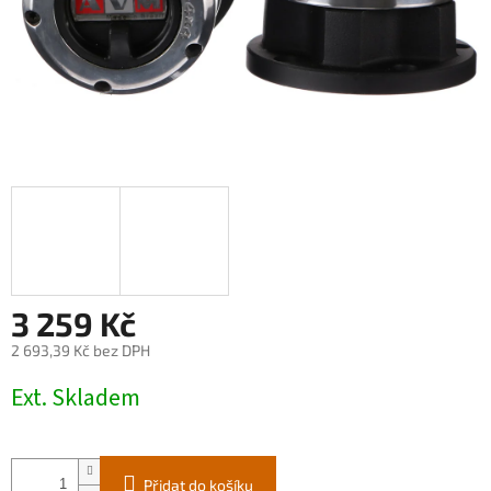
3 259 Kč
2 693,39 Kč bez DPH
Měrná
Ext. Skladem
cena:
Přidat do košíku