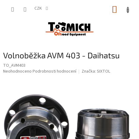
Přejít
NÁKUP
na
CZK
obsah
KOŠÍK
Volnoběžka AVM 403 - Daihatsu
TO_AVM403
Průměrné
Neohodnoceno
Podrobnosti hodnocení
Značka:
SIXTOL
hodnocení
produktu
je
0,0
z
5
hvězdiček.