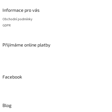
p
a
Informace pro vás
t
Obchodní podmínky
í
GDPR
Přijímáme online platby
Facebook
Blog