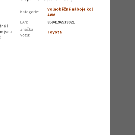
Volnoběžné náboje kol
Kategorie
:
AVM
EAN
:
8594196539021
žné i
Značka
em jsou
Toyota
Vozu
:
ě