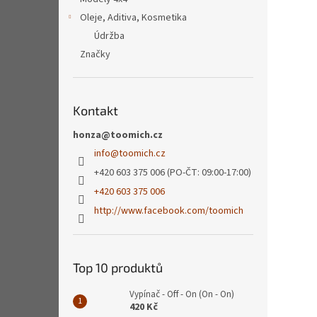
Oleje, Aditiva, Kosmetika
Údržba
Značky
Kontakt
honza@toomich.cz
info
@
toomich.cz
+420 603 375 006 (PO-ČT: 09:00-17:00)
+420 603 375 006
http://www.facebook.com/toomich
Top 10 produktů
Vypínač - Off - On (On - On)
420 Kč