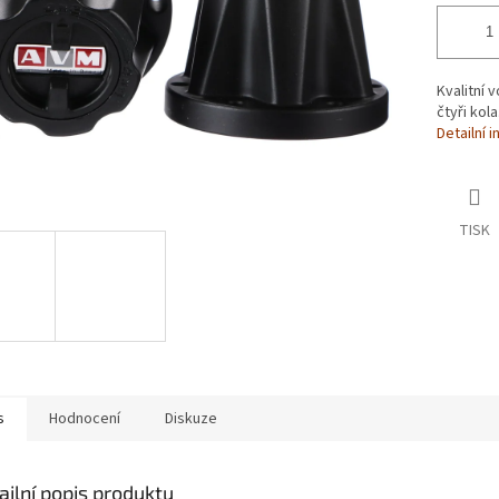
Kvalitní 
čtyři kola
Detailní 
TISK
s
Hodnocení
Diskuze
ailní popis produktu