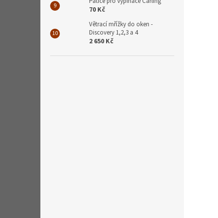
Patice pro vypínače Carling
70 Kč
Větrací mřížky do oken -
Discovery 1,2,3 a 4
2 650 Kč