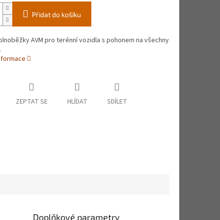
Přidat do košíku
volnoběžky AVM pro terénní vozidla s pohonem na všechny
.
informace
ZEPTAT SE
HLÍDAT
SDÍLET
Doplňkové parametry