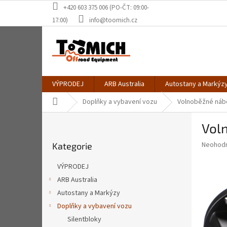
Přejít
+420 603 375 006 (PO-ČT: 09:00-
na
17:00)
info@toomich.cz
obsah
VÝPRODEJ
ARB Australia
Autostany a Markýz
Domů
Doplňky a vybavení vozu
Volnoběžné náb
P
Vol
o
Přeskočit
s
Průměr
Neohod
Kategorie
kategorie
t
hodnoce
r
produkt
VÝPRODEJ
a
je
ARB Australia
0,0
n
z
Autostany a Markýzy
n
5
í
Doplňky a vybavení vozu
hvězdič
p
Silentbloky