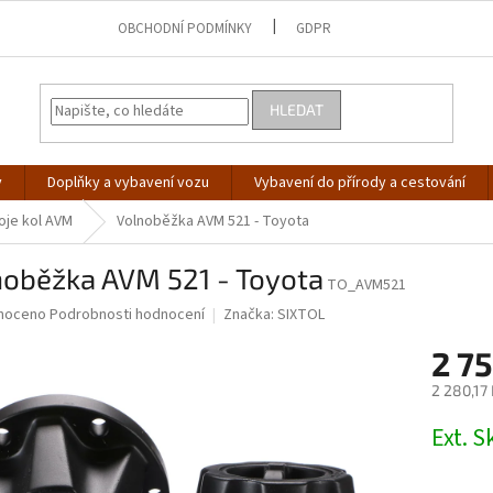
OBCHODNÍ PODMÍNKY
GDPR
HLEDAT
y
Doplňky a vybavení vozu
Vybavení do přírody a cestování
oje kol AVM
Volnoběžka AVM 521 - Toyota
noběžka AVM 521 - Toyota
TO_AVM521
né
noceno
Podrobnosti hodnocení
Značka:
SIXTOL
ní
2 75
u
2 280,17
Měrná
Ext. 
cena:
ek.