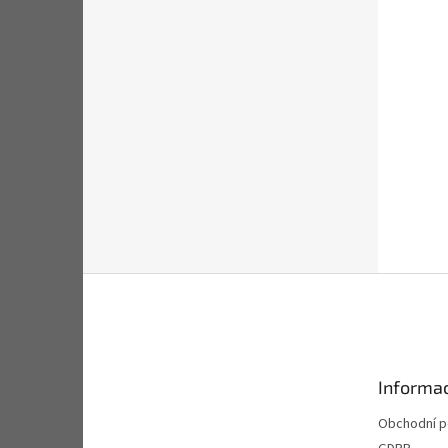
Z
á
p
a
t
Informac
í
Obchodní 