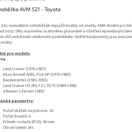
noběžka AVM 521 - Toyota
 2 ks manuálních volnoběžek nejvyšší kvality od značky AVM vhodná pro bě
oad vozy. Díky masivnímu ocelovému provedení a ošetření epoxidovým lak
né vůči extrémním venkovním podmínkám. Vnitřní komponenty jsou precizn
covány.
né pro modely:
ota
Land Cruiser (1976-1987)
HiLux (kromě ADD), Pick UP (1976-1985)
Bandeirantes (1983-2001)
Land Cruiser HZJ80, FZJ 70/75 (1989-1998)
4 Runner (-červen 1985)
nické parametry:
Počet drážek na poloose: 30
Počet šroubů: 6
Průměr rozteče (PCD): 90 mm
Obsah balení: 2ks