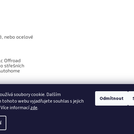
é, nebo ocelové
c Offroad
o střešních
Autohome
díly pro
 WARN
užívá soubory cookie. Dalším
Odmítnout
tohoto webu vyjadřujete souhlas s jejich
 Více informací
zde
.
í
razena.