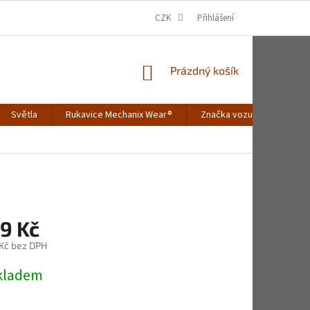
CZK
Přihlášení
NÁKUPNÍ
Prázdný košík
KOŠÍK
Světla
Rukavice Mechanix Wear®
Značka vozu
Merch
9 Kč
 Kč bez DPH
Skladem