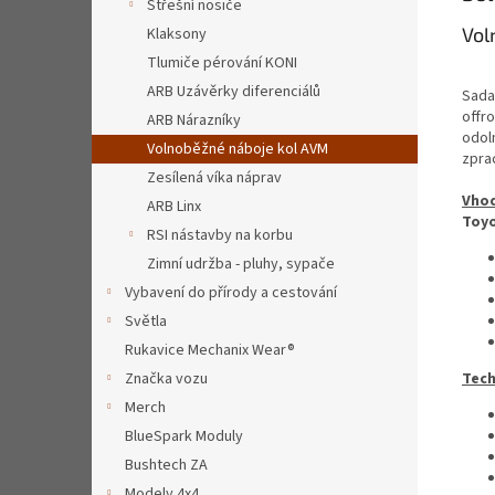
Střešní nosiče
Vol
Klaksony
Tlumiče pérování KONI
ARB Uzávěrky diferenciálů
Sada
offr
ARB Nárazníky
odol
Volnoběžné náboje kol AVM
zpra
Zesílená víka náprav
Vhod
ARB Linx
Toy
RSI nástavby na korbu
Zimní udržba - pluhy, sypače
Vybavení do přírody a cestování
Světla
Rukavice Mechanix Wear®
Tech
Značka vozu
Merch
BlueSpark Moduly
Bushtech ZA
Modely 4x4