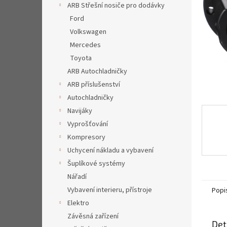
a
ARB Střešní nosiče pro dodávky
n
Ford
e
Volkswagen
l
Mercedes
Toyota
ARB Autochladničky
ARB příslušenství
Autochladničky
Navijáky
Vyprošťování
Kompresory
Uchycení nákladu a vybavení
Šuplíkové systémy
Nářadí
Vybavení interieru, přístroje
Popi
Elektro
Závěsná zařízení
Det