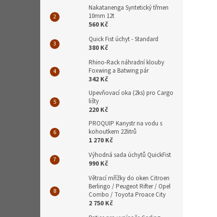
Nakatanenga Syntetický třmen
10mm 12t
560 Kč
Quick Fist úchyt - Standard
380 Kč
Rhino-Rack náhradní klouby
Foxwing a Batwing pár
342 Kč
Upevňovací oka (2ks) pro Cargo
lišty
220 Kč
PROQUIP Kanystr na vodu s
kohoutkem 22litrů
1 270 Kč
Výhodná sada úchytů QuickFist
990 Kč
Větrací mřížky do oken Citroen
Berlingo / Peugeot Rifter / Opel
Combo / Toyota Proace City
2 750 Kč