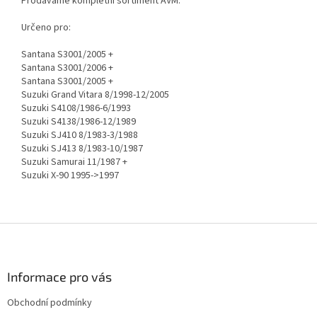
Prodáváme kompletní sortiment AVM.
Určeno pro:
Santana S3001/2005 +
Santana S3001/2006 +
Santana S3001/2005 +
Suzuki Grand Vitara 8/1998-12/2005
Suzuki S4108/1986-6/1993
Suzuki S4138/1986-12/1989
Suzuki SJ410 8/1983-3/1988
Suzuki SJ413 8/1983-10/1987
Suzuki Samurai 11/1987 +
Suzuki X-90 1995->1997
Z
á
p
a
Informace pro vás
t
Obchodní podmínky
í