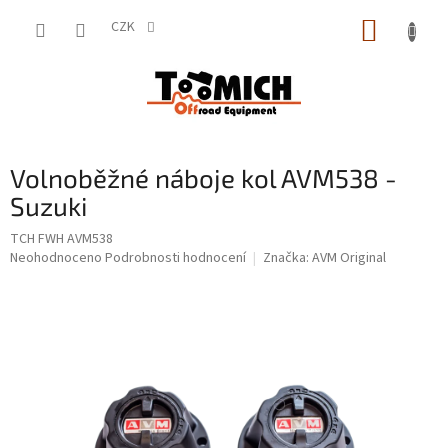
Přejít
NÁKUP
na
CZK
obsah
KOŠÍK
Volnoběžné náboje kol AVM538 -
Suzuki
TCH FWH AVM538
Průměrné
Neohodnoceno
Podrobnosti hodnocení
Značka:
AVM Original
hodnocení
produktu
je
0,0
z
5
hvězdiček.