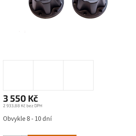
3 550 Kč
2 933,88 Kč bez DPH
Měrná
Obvykle 8 - 10 dní
cena: