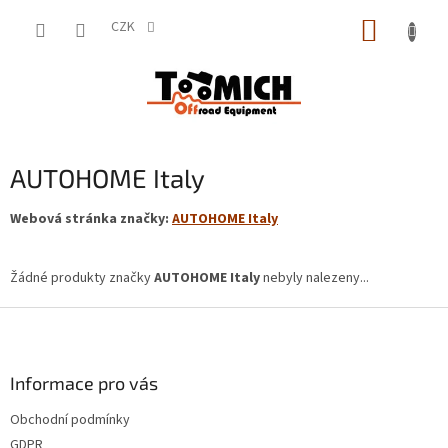
Přejít
NÁKUP
na
CZK
obsah
KOŠÍK
AUTOHOME Italy
Webová stránka značky:
AUTOHOME Italy
Žádné produkty značky
AUTOHOME Italy
nebyly nalezeny...
Z
á
p
a
Informace pro vás
t
Obchodní podmínky
í
GDPR