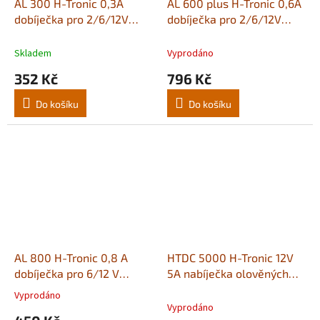
AL 300 H-Tronic 0,3A
AL 600 plus H-Tronic 0,6A
dobíječka pro 2/6/12V
dobíječka pro 2/6/12V
baterie
baterie
Skladem
Vyprodáno
352 Kč
796 Kč
Do košíku
Do košíku
AL 800 H-Tronic 0,8 A
HTDC 5000 H-Tronic 12V
dobíječka pro 6/12 V
5A nabíječka olověných
baterie
akumulátorů
Vyprodáno
Průměrné
Vyprodáno
hodnocení