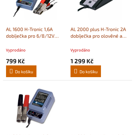
s
u
p
k
r
t
o
ů
d
AL 1600 H-Tronic 1,6A
AL 2000 plus H-Tronic 2A
u
dobíječka pro 6/8/12V
dobíječka pro olověné a
k
baterie
Li-Ion baterie
t
Vyprodáno
Vyprodáno
ů
799 Kč
1 299 Kč
Do košíku
Do košíku