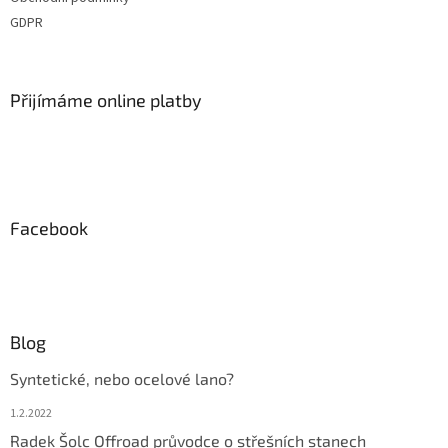
í
p
GDPR
r
v
k
y
Přijímáme online platby
v
ý
p
i
s
u
Facebook
Blog
Syntetické, nebo ocelové lano?
1.2.2022
Radek Šolc Offroad průvodce o střešních stanech