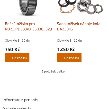
s
u
p
k
r
t
o
ů
d
Boční ložisko pro
Sada ložisek náboje kola -
u
RD23,RD33,RD135,136,132,142
DA2381G
k
t
Obvykle 8 - 10 dní
Obvykle 8 - 10 dní
ů
750 Kč
1 250 Kč
Do košíku
Do košíku
2
položek celkem
O
v
l
Z
á
á
d
p
a
a
Informace pro vás
c
t
í
Obchodní podmínky