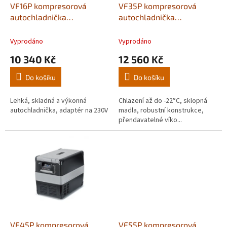
d
VF16P kompresorová
VF35P kompresorová
u
autochladnička
autochladnička
k
VITRIFRIGO 16 litrů, 12/24V
VITRIFRIGO 35 litrů,
t
+ 230V
12/24V + 110-240V
Vyprodáno
Vyprodáno
ů
10 340 Kč
12 560 Kč
Do košíku
Do košíku
Lehká, skladná a výkonná
Chlazení až do -22°C, sklopná
autochladnička, adaptér na 230V
madla, robustní konstrukce,
přendavatelné víko...
VF45P kompresorová
VF55P kompresorová