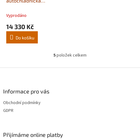
autochladnička
VITRIFRIGO 65 litrů,
12/24V + 110-240V
Vyprodáno
14 330 Kč
Do košíku
5
položek celkem
O
v
l
Z
á
á
d
p
a
a
Informace pro vás
c
t
í
Obchodní podmínky
í
p
GDPR
r
v
k
y
Přijímáme online platby
v