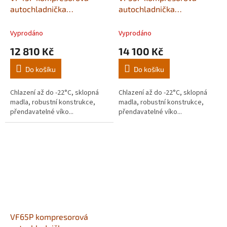
autochladnička
autochladnička
VITRIFRIGO 45 litrů,
VITRIFRIGO 55 litrů,
12/24V + 110-240V
12/24V + 110-240V
Vyprodáno
Vyprodáno
12 810 Kč
14 100 Kč
Do košíku
Do košíku
Chlazení až do -22°C, sklopná
Chlazení až do -22°C, sklopná
madla, robustní konstrukce,
madla, robustní konstrukce,
přendavatelné víko...
přendavatelné víko...
VF65P kompresorová