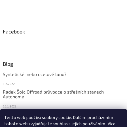
ý
p
i
s
u
Facebook
Blog
Syntetické, nebo ocelové lano?
1.2.2022
Radek Šolc Offroad průvodce o střešních stanech
Autohome
16.1.2022
Náhradní díly pro navijáky WARN
Tento web používá soubory cookie. Dalším procházením
tohoto webu vyjadřujete souhlas s jejich používáním.. Více
4.2.2021