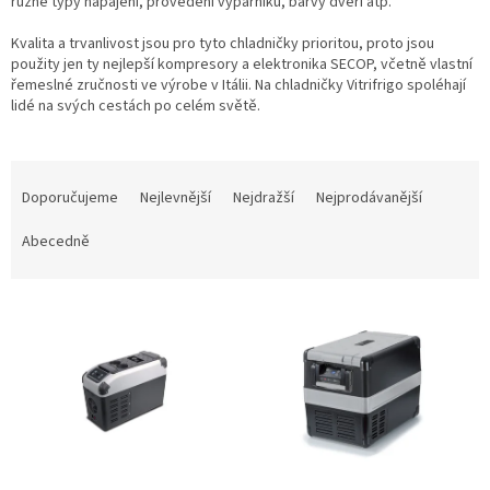
různé typy napájení, provedení výparníku, barvy dveří atp.
Kvalita a trvanlivost jsou pro tyto chladničky prioritou, proto jsou
použity jen ty nejlepší kompresory a elektronika SECOP, včetně vlastní
řemeslné zručnosti ve výrobe v Itálii. Na chladničky Vitrifrigo spoléhají
lidé na svých cestách po celém světě.
Ř
a
Doporučujeme
Nejlevnější
Nejdražší
Nejprodávanější
z
e
Abecedně
n
í
V
p
ý
r
p
o
i
d
s
u
p
k
r
t
o
ů