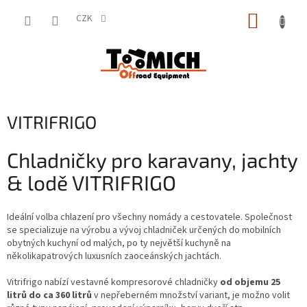
Přejít
NÁKUP
na
CZK
obsah
KOŠÍK
VITRIFRIGO
Chladničky pro karavany, jachty
& lodě VITRIFRIGO
Ideální volba chlazení pro všechny nomády a cestovatele. Společnost
se specializuje na výrobu a vývoj chladniček určených do mobilních
obytných kuchyní od malých, po ty největší kuchyně na
několikapatrových luxusních zaoceánských jachtách.
Vitrifrigo nabízí vestavné kompresorové chladničky
od objemu 25
litrů do ca 360 litrů
v nepřeberném množství variant, je možno volit