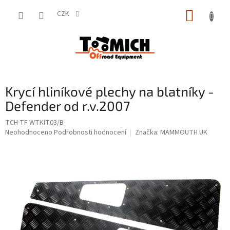
Přejít
NÁKUP
na
CZK
obsah
KOŠÍK
Krycí hliníkové plechy na blatníky -
Defender od r.v.2007
TCH TF WTKIT03/B
Průměrné
Neohodnoceno
Podrobnosti hodnocení
Značka:
MAMMOUTH UK
hodnocení
produktu
je
0,0
z
5
hvězdiček.