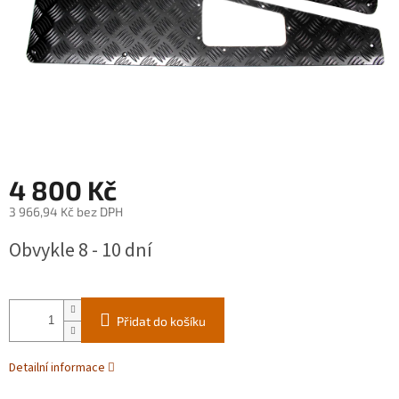
4 800 Kč
3 966,94 Kč bez DPH
Měrná
Obvykle 8 - 10 dní
cena:
Přidat do košíku
Detailní informace