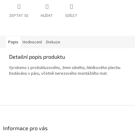
ZEPTAT SE
HLÍDAT
SDÍLET
Popis
Hodnocení
Diskuze
Detailní popis produktu
Vyrobeno z protiskluzového, 3mm silného, hliníkového plechu.
Dodáváno v páru, včetně nerezového montážního mat.
Z
á
p
a
Informace pro vás
t