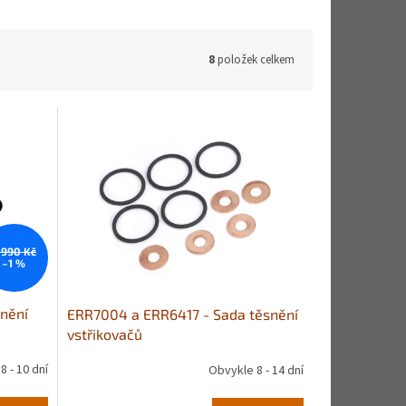
8
položek celkem
 990 Kč
–1 %
nění
ERR7004 a ERR6417 - Sada těsnění
vstřikovačů
8 - 10 dní
Obvykle 8 - 14 dní