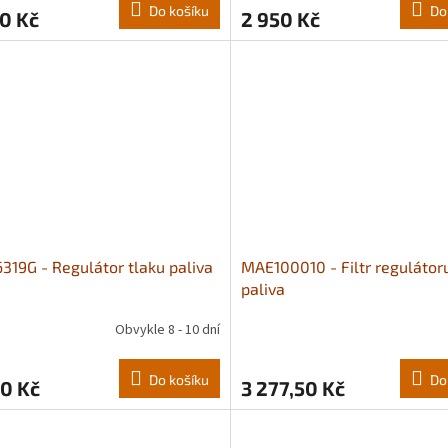
Do košíku
Do
0 Kč
2 950 Kč
319G - Regulátor tlaku paliva
MAE100010 - Filtr regulátor
paliva
Obvykle 8 - 10 dní
Do košíku
Do
0 Kč
3 277,50 Kč