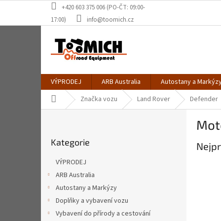
Přejít
+420 603 375 006 (PO-ČT: 09:00-
na
17:00)
info@toomich.cz
obsah
VÝPRODEJ
ARB Australia
Autostany a Markýz
Domů
Značka vozu
Land Rover
Defender
P
Mot
o
Přeskočit
s
Kategorie
kategorie
Nejpr
t
r
VÝPRODEJ
a
ARB Australia
n
Autostany a Markýzy
n
í
Doplňky a vybavení vozu
p
Vybavení do přírody a cestování