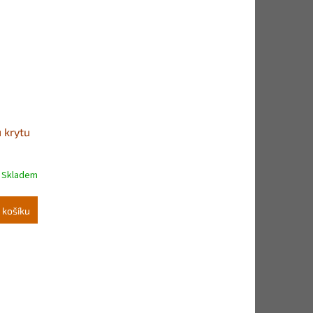
 krytu
Skladem
 košíku