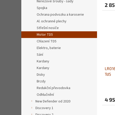
Nerezové šrouby - sady
2 85
Spojka
Ochrana podvozku a karoserie
Al. ochranné plechy
Střešní nosiče
Motor TD5
Chlazení TD5
Elektro, baterie
Sání
Kardany
Kardany
LR016
Td5
Disky
Brzdy
Redukční převodovka
Odhlučnění
4 95
New Defender od 2020
Discovery 1
Discovery 2