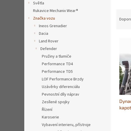
a
Světla
n
Rukavice Mechanix Wear®
Ř
e
a
Značka vozu
Dopor
l
z
Ineos Grenadier
e
Dacia
V
n
Land Rover
ý
í
Defender
p
p
Pružiny a tlumiče
i
r
s
o
Performance TD4
p
d
Performance TD5
r
u
LOF Performance Brzdy
o
k
Uzávěrky diferenciálu
d
t
Pevnostní díly náprav
u
ů
Dyna
k
Zesílené spojky
kapo
t
Řízení
ů
Karoserie
Vybavení interieru, přístroje