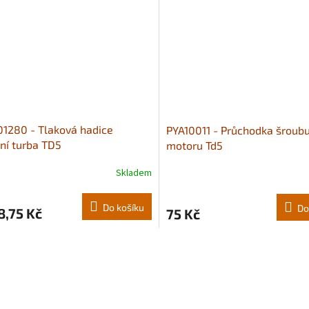
1280 - Tlaková hadice
PYA10011 - Průchodka šroubu
ní turba TD5
motoru Td5
Skladem
Do košíku
Do
8,75 Kč
75 Kč
O
v
l
á
d