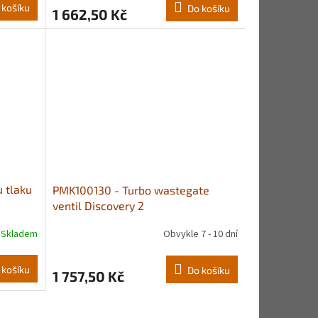
 košíku
Do košíku
1 662,50 Kč
u tlaku
PMK100130 - Turbo wastegate
ventil Discovery 2
Skladem
Obvykle 7 - 10 dní
 košíku
Do košíku
1 757,50 Kč