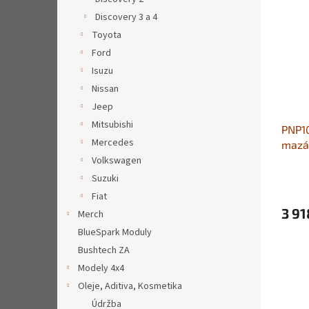
Discovery 3 a 4
Toyota
Ford
Isuzu
Nissan
Jeep
Mitsubishi
PNP10
Mercedes
mazá
Volkswagen
Suzuki
Fiat
3 91
Merch
BlueSpark Moduly
Bushtech ZA
Modely 4x4
Oleje, Aditiva, Kosmetika
Údržba