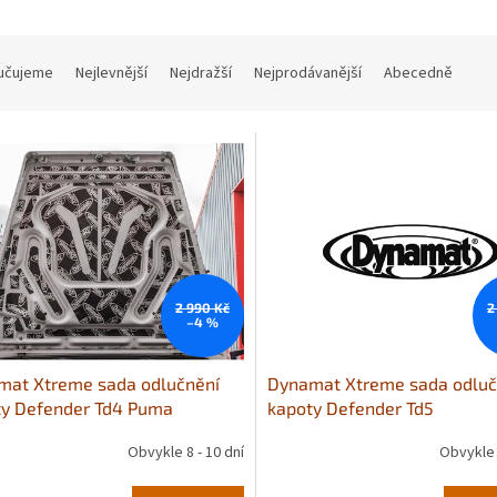
učujeme
Nejlevnější
Nejdražší
Nejprodávanější
Abecedně
2 990 Kč
2
–4 %
mat Xtreme sada odlučnění
Dynamat Xtreme sada odluč
ty Defender Td4 Puma
kapoty Defender Td5
Obvykle 8 - 10 dní
Obvykle 