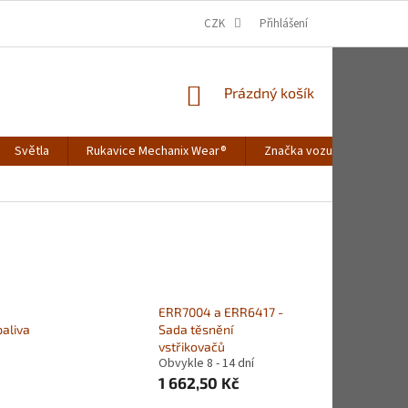
CZK
Přihlášení
NÁKUPNÍ
Prázdný košík
KOŠÍK
Světla
Rukavice Mechanix Wear®
Značka vozu
Merch
ERR7004 a ERR6417 -
paliva
Sada těsnění
vstřikovačů
Obvykle 8 - 14 dní
1 662,50 Kč