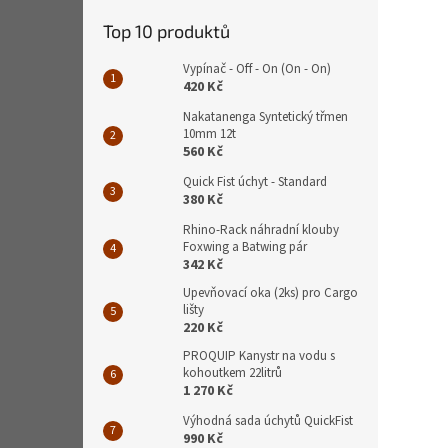
Top 10 produktů
Vypínač - Off - On (On - On)
420 Kč
Nakatanenga Syntetický třmen
10mm 12t
560 Kč
Quick Fist úchyt - Standard
380 Kč
Rhino-Rack náhradní klouby
Foxwing a Batwing pár
342 Kč
Upevňovací oka (2ks) pro Cargo
lišty
220 Kč
PROQUIP Kanystr na vodu s
kohoutkem 22litrů
1 270 Kč
Výhodná sada úchytů QuickFist
990 Kč