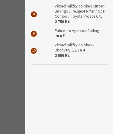
Větrací mřížky do oken Citroen
Berlingo / Peugeot Rifter / Opel
Combo / Toyota Proace City
2 750 Kč
Patice pro vypínače Carling
70 Kč
Větrací mřížky do oken -
Discovery 1,2,3 a 4
2 650 Kč