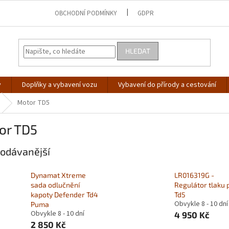
OBCHODNÍ PODMÍNKY
GDPR
HLEDAT
y
Doplňky a vybavení vozu
Vybavení do přírody a cestování
Motor TD5
or TD5
odávanější
Dynamat Xtreme
LR016319G -
sada odlučnění
Regulátor tlaku 
kapoty Defender Td4
Td5
Obvykle 8 - 10 dní
Puma
Obvykle 8 - 10 dní
4 950 Kč
2 850 Kč