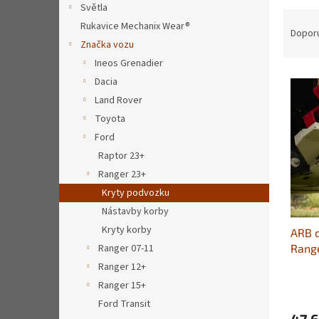
a
Světla
Ř
n
Rukavice Mechanix Wear®
a
e
Dopor
Značka vozu
z
l
e
Ineos Grenadier
V
n
Dacia
ý
í
Land Rover
p
p
Toyota
i
r
Ford
s
o
p
Raptor 23+
d
r
u
Ranger 23+
o
k
Kryty podvozku
d
t
Nástavby korby
u
ů
Kryty korby
ARB o
k
Rang
Ranger 07-11
t
ů
Ranger 12+
Ranger 15+
Ford Transit
47 