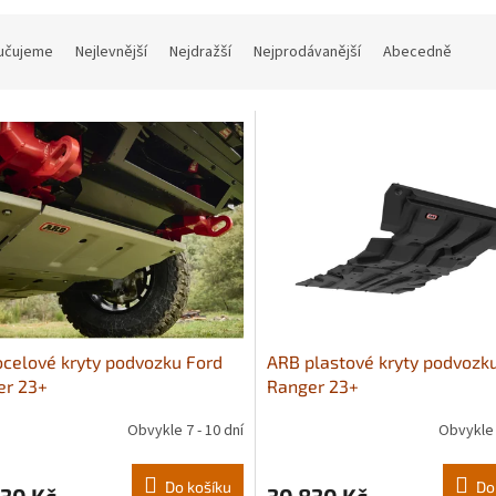
učujeme
Nejlevnější
Nejdražší
Nejprodávanější
Abecedně
celové kryty podvozku Ford
ARB plastové kryty podvozk
er 23+
Ranger 23+
Obvykle 7 - 10 dní
Obvykle 
Do košíku
Do
630 Kč
30 830 Kč