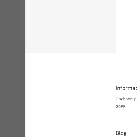
Z
á
p
a
t
Informac
í
Obchodní 
GDPR
Blog