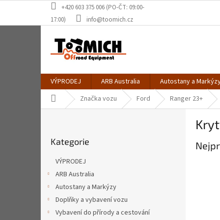
Přejít
+420 603 375 006 (PO-ČT: 09:00-
na
17:00)
info@toomich.cz
obsah
VÝPRODEJ
ARB Australia
Autostany a Markýz
Domů
Značka vozu
Ford
Ranger 23+
P
Kry
o
Přeskočit
s
Kategorie
kategorie
Nejpr
t
r
VÝPRODEJ
a
ARB Australia
n
Autostany a Markýzy
n
í
Doplňky a vybavení vozu
p
Vybavení do přírody a cestování