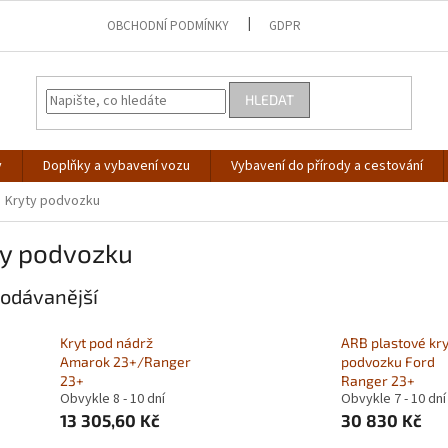
OBCHODNÍ PODMÍNKY
GDPR
HLEDAT
y
Doplňky a vybavení vozu
Vybavení do přírody a cestování
Kryty podvozku
ty podvozku
odávanější
Kryt pod nádrž
ARB plastové kry
Amarok 23+/Ranger
podvozku Ford
23+
Ranger 23+
Obvykle 8 - 10 dní
Obvykle 7 - 10 dní
13 305,60 Kč
30 830 Kč