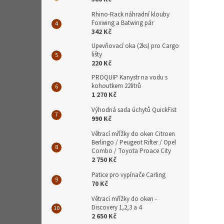
Rhino-Rack náhradní klouby
Foxwing a Batwing pár
342 Kč
Upevňovací oka (2ks) pro Cargo
lišty
220 Kč
PROQUIP Kanystr na vodu s
kohoutkem 22litrů
1 270 Kč
Výhodná sada úchytů QuickFist
990 Kč
Větrací mřížky do oken Citroen
Berlingo / Peugeot Rifter / Opel
Combo / Toyota Proace City
2 750 Kč
Patice pro vypínače Carling
70 Kč
Větrací mřížky do oken -
Discovery 1,2,3 a 4
2 650 Kč