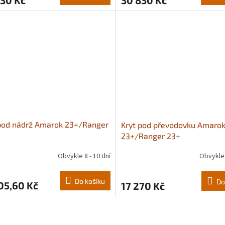
pod nádrž Amarok 23+/Ranger
Kryt pod převodovku Amaro
23+/Ranger 23+
Obvykle 8 - 10 dní
Obvykle 
Do košíku
Do
05,60 Kč
17 270 Kč
O
v