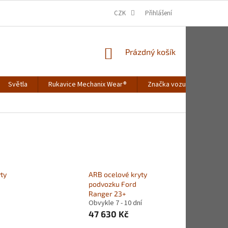
CZK
Přihlášení
NÁKUPNÍ
Prázdný košík
KOŠÍK
Světla
Rukavice Mechanix Wear®
Značka vozu
Merch
ty
ARB ocelové kryty
podvozku Ford
Ranger 23+
Obvykle 7 - 10 dní
47 630 Kč