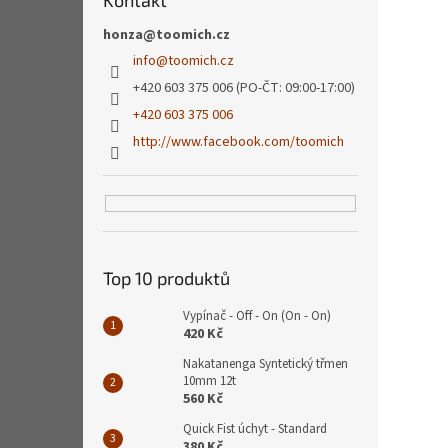
Kontakt
honza@toomich.cz
info
@
toomich.cz
+420 603 375 006 (PO-ČT: 09:00-17:00)
+420 603 375 006
http://www.facebook.com/toomich
Top 10 produktů
Vypínač - Off - On (On - On)
420 Kč
Nakatanenga Syntetický třmen
10mm 12t
560 Kč
Quick Fist úchyt - Standard
380 Kč