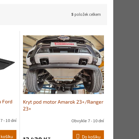
5
položek celkem
u Ford
Kryt pod motor Amarok 23+/Ranger
23+
7 - 10 dní
Obvykle 7 - 10 dní
 košíku
Do košíku