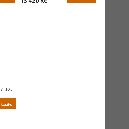
13 420 Kč
k
7 - 10 dní
 košíku