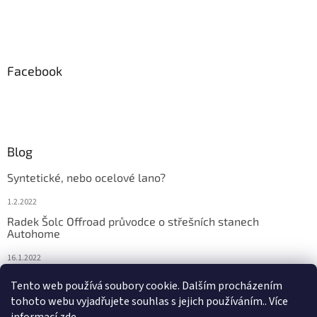
p
i
s
u
Facebook
Blog
Syntetické, nebo ocelové lano?
1.2.2022
Radek Šolc Offroad průvodce o střešních stanech
Autohome
16.1.2022
Náhradní díly pro navijáky WARN
Tento web používá soubory cookie. Dalším procházením
tohoto webu vyjadřujete souhlas s jejich používáním.. Více
4.2.2021