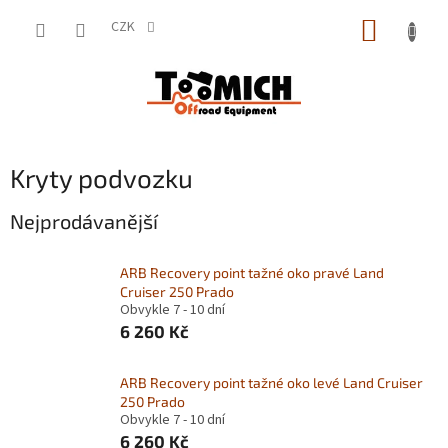
Přejít
NÁKUP
na
CZK
obsah
KOŠÍK
Kryty podvozku
Nejprodávanější
ARB Recovery point tažné oko pravé Land
Cruiser 250 Prado
Obvykle 7 - 10 dní
6 260 Kč
ARB Recovery point tažné oko levé Land Cruiser
250 Prado
Obvykle 7 - 10 dní
6 260 Kč