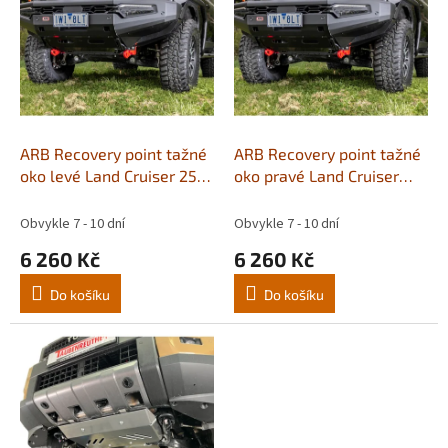
p
i
s
p
r
o
d
ARB Recovery point tažné
ARB Recovery point tažné
u
oko levé Land Cruiser 250
oko pravé Land Cruiser
k
Prado
250 Prado
t
Obvykle 7 - 10 dní
Obvykle 7 - 10 dní
ů
6 260 Kč
6 260 Kč
Do košíku
Do košíku