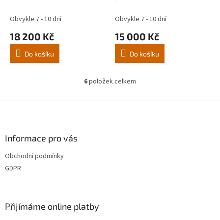
Cruiser J250 Prado
Obvykle 7 - 10 dní
Obvykle 7 - 10 dní
18 200 Kč
15 000 Kč
Do košíku
Do košíku
6
položek celkem
O
v
l
Z
á
á
d
p
a
a
Informace pro vás
c
t
í
Obchodní podmínky
í
p
GDPR
r
v
k
y
Přijímáme online platby
v
ý