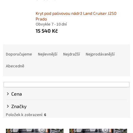
Kryt pod palivovou nádrž Land Cruiser J250
Prado
Obvykle 7 - 10 dní
15 540 Kč
Ř
a
Doporučujeme
Nejlevnější
Nejdražší
Nejprodávanější
z
e
Abecedně
n
í
p
r
Cena
o
d
Značky
u
Položek k zobrazení:
6
k
t
V
ů
ý