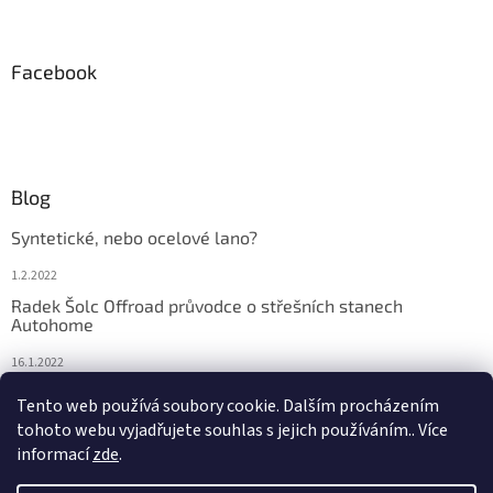
s
u
Facebook
Blog
Syntetické, nebo ocelové lano?
1.2.2022
Radek Šolc Offroad průvodce o střešních stanech
Autohome
16.1.2022
Náhradní díly pro navijáky WARN
Tento web používá soubory cookie. Dalším procházením
tohoto webu vyjadřujete souhlas s jejich používáním.. Více
4.2.2021
informací
zde
.