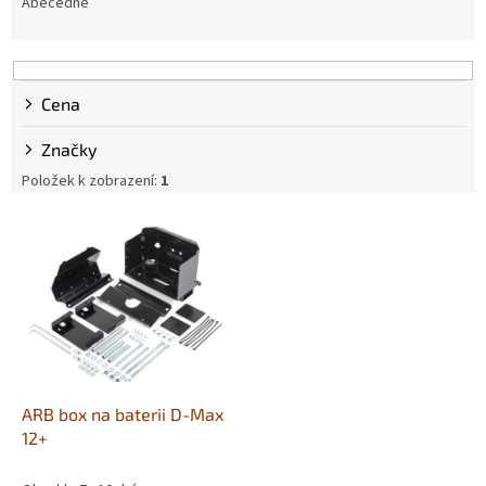
e
Abecedně
n
í
p
r
Cena
o
d
Značky
u
Položek k zobrazení:
1
k
t
V
ů
ý
p
i
s
p
r
o
d
ARB box na baterii D-Max
u
12+
k
t