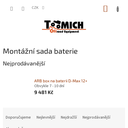
Přejít
NÁKUP
na
CZK
obsah
KOŠÍK
Montážní sada baterie
Nejprodávanější
ARB box na baterii D-Max 12+
Obvykle 7 - 10 dní
9 481 Kč
Ř
a
Doporučujeme
Nejlevnější
Nejdražší
Nejprodávanější
z