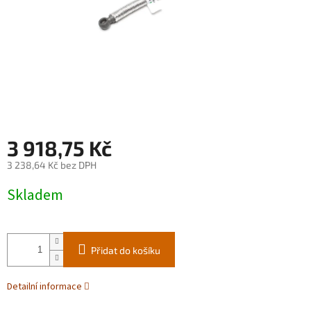
3 918,75 Kč
3 238,64 Kč bez DPH
Měrná
Skladem
cena:
Přidat do košíku
Detailní informace