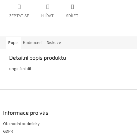
ZEPTAT SE
HLÍDAT
SDÍLET
Popis
Hodnocení
Diskuze
Detailní popis produktu
originální díl
Z
á
p
a
Informace pro vás
t
Obchodní podmínky
í
GDPR