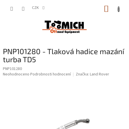
Přejít
NÁKUP
na
CZK
obsah
KOŠÍK
PNP101280 - Tlaková hadice mazání
turba TD5
PNP101280
Průměrné
Neohodnoceno
Podrobnosti hodnocení
Značka:
Land Rover
hodnocení
produktu
je
0,0
z
5
hvězdiček.