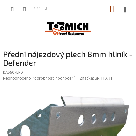
Přejít
NÁKUP
na
CZK
obsah
KOŠÍK
Přední nájezdový plech 8mm hliník -
Defender
DA5507LHD
Průměrné
Neohodnoceno
Podrobnosti hodnocení
Značka:
BRITPART
hodnocení
produktu
je
0,0
z
5
hvězdiček.