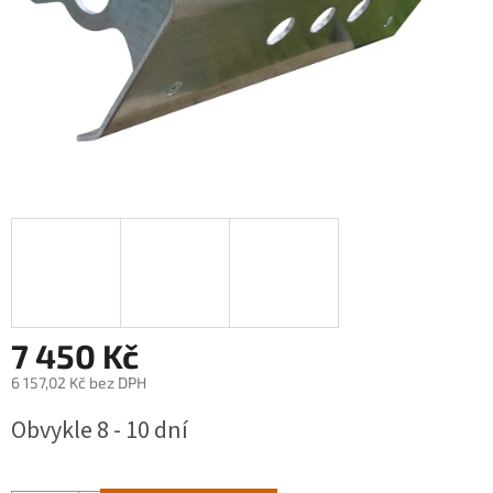
7 450 Kč
6 157,02 Kč bez DPH
Měrná
Obvykle 8 - 10 dní
cena: