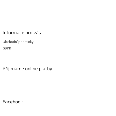
Z
á
p
a
Informace pro vás
t
Obchodní podmínky
í
GDPR
Přijímáme online platby
Facebook