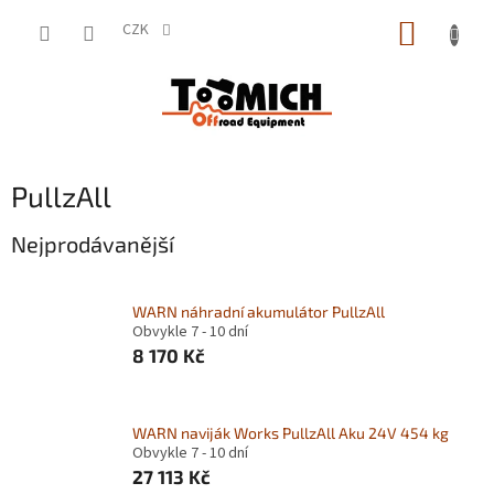
Přejít
NÁKUP
na
CZK
obsah
KOŠÍK
PullzAll
Nejprodávanější
WARN náhradní akumulátor PullzAll
Obvykle 7 - 10 dní
8 170 Kč
WARN naviják Works PullzAll Aku 24V 454 kg
Obvykle 7 - 10 dní
27 113 Kč