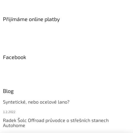
v
k
y
Přijímáme online platby
v
ý
p
i
s
u
Facebook
Blog
Syntetické, nebo ocelové lano?
1.2.2022
Radek Šolc Offroad průvodce o střešních stanech
Autohome