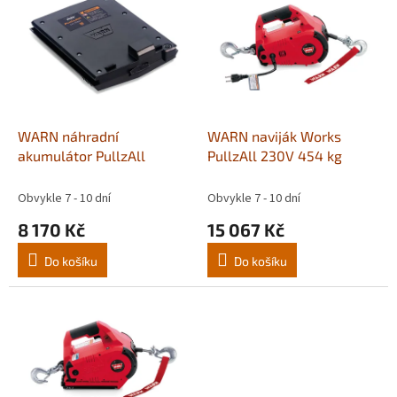
p
i
s
p
r
o
d
WARN náhradní
WARN naviják Works
u
akumulátor PullzAll
PullzAll 230V 454 kg
k
t
Obvykle 7 - 10 dní
Obvykle 7 - 10 dní
ů
8 170 Kč
15 067 Kč
Do košíku
Do košíku