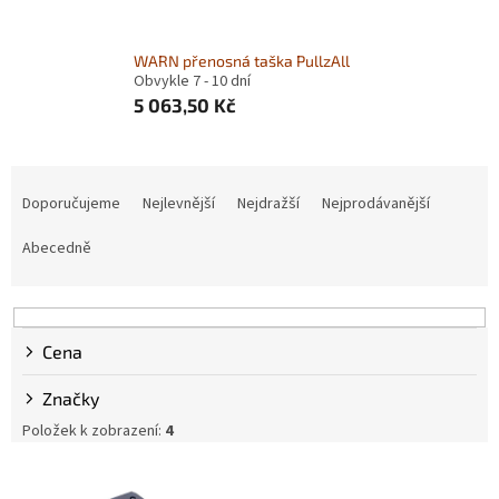
WARN přenosná taška PullzAll
Obvykle 7 - 10 dní
5 063,50 Kč
Ř
a
Doporučujeme
Nejlevnější
Nejdražší
Nejprodávanější
z
e
Abecedně
n
í
p
r
Cena
o
d
Značky
u
Položek k zobrazení:
4
k
t
V
ů
ý