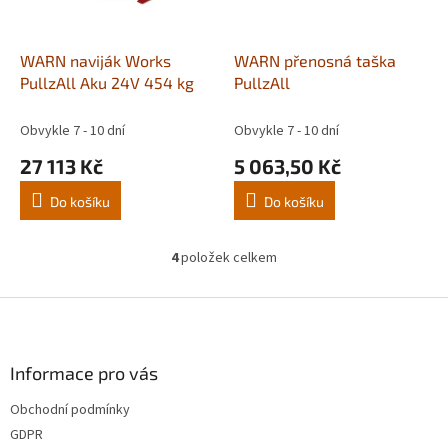
WARN naviják Works
WARN přenosná taška
PullzAll Aku 24V 454 kg
PullzAll
Obvykle 7 - 10 dní
Obvykle 7 - 10 dní
27 113 Kč
5 063,50 Kč
Do košíku
Do košíku
4
položek celkem
O
v
l
Z
á
á
d
p
a
a
Informace pro vás
c
t
í
Obchodní podmínky
í
p
GDPR
r