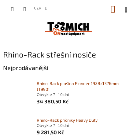
Přejít
NÁKUP
na
CZK
obsah
KOŠÍK
Rhino-Rack střešní nosiče
Nejprodávanější
Rhino-Rack plošina Pioneer 1928x1376mm
JT9901
Obvykle 7 - 10 dní
34 380,50 Kč
Rhino-Rack příčníky Heavy Duty
Obvykle 7 - 10 dní
9 281,50 Kč