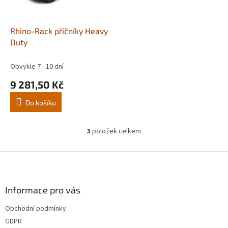
Rhino-Rack příčníky Heavy
Duty
Obvykle 7 - 10 dní
9 281,50 Kč
Do košíku
3
položek celkem
O
v
l
Z
á
á
d
p
a
a
Informace pro vás
c
t
í
Obchodní podmínky
í
p
GDPR
r