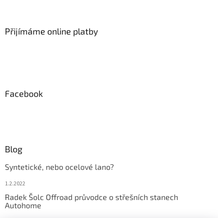
v
k
y
Přijímáme online platby
v
ý
p
i
s
u
Facebook
Blog
Syntetické, nebo ocelové lano?
1.2.2022
Radek Šolc Offroad průvodce o střešních stanech
Autohome