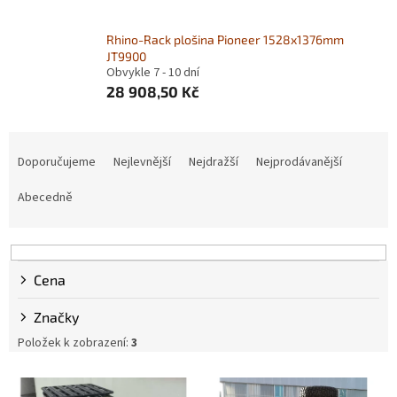
Rhino-Rack plošina Pioneer 1528x1376mm
JT9900
Obvykle 7 - 10 dní
28 908,50 Kč
Ř
a
Doporučujeme
Nejlevnější
Nejdražší
Nejprodávanější
z
e
Abecedně
n
í
p
r
Cena
o
d
Značky
u
Položek k zobrazení:
3
k
t
V
ů
ý