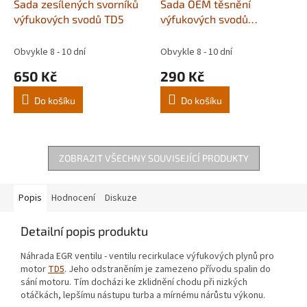
Sada zesílených svorníků
Sada OEM těsnění
výfukových svodů TD5
výfukových svodů
LKG100470 a ERR6768 pro
TD5
Obvykle 8 - 10 dní
Obvykle 8 - 10 dní
650 Kč
290 Kč
Do košíku
Do košíku
ZOBRAZIT VŠECHNY SOUVISEJÍCÍ PRODUKTY
Popis
Hodnocení
Diskuze
Detailní popis produktu
Náhrada EGR ventilu - ventilu recirkulace výfukových plynů pro
motor
TD5
. Jeho odstraněním je zamezeno přívodu spalin do
sání motoru. Tím docházi ke zklidnění chodu při nizkých
otáčkách, lepšímu nástupu turba a mírnému nárůstu výkonu.