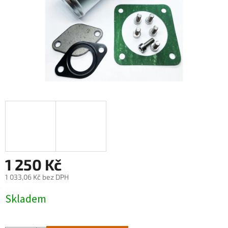
1 250 Kč
1 033,06 Kč bez DPH
Měrná
Skladem
cena: