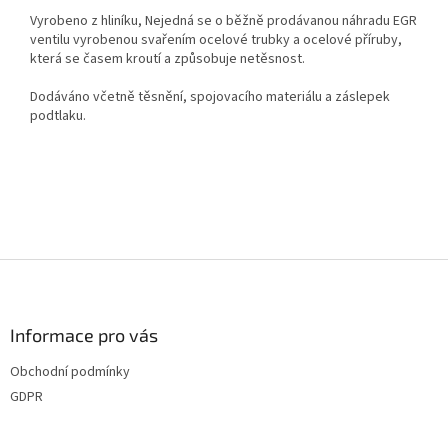
Vyrobeno z hliníku, Nejedná se o běžně prodávanou náhradu EGR
ventilu vyrobenou svařením ocelové trubky a ocelové příruby,
která se časem kroutí a způsobuje netěsnost.
Dodáváno včetně těsnění, spojovacího materiálu a záslepek
podtlaku.
Z
á
p
a
Informace pro vás
t
Obchodní podmínky
í
GDPR