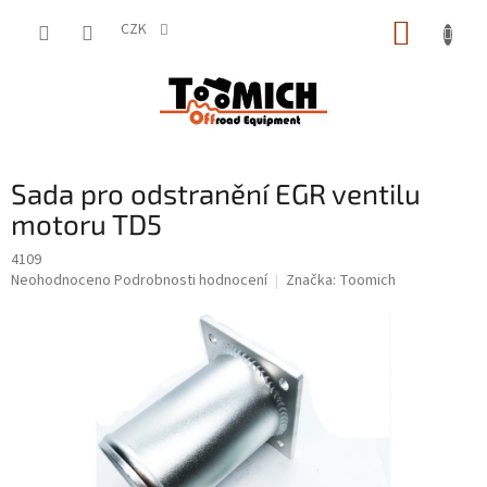
Přejít
NÁKUP
na
CZK
obsah
KOŠÍK
Sada pro odstranění EGR ventilu
motoru TD5
4109
Průměrné
Neohodnoceno
Podrobnosti hodnocení
Značka:
Toomich
hodnocení
produktu
je
0,0
z
5
hvězdiček.