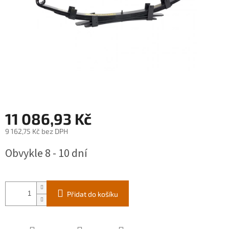
11 086,93 Kč
9 162,75 Kč bez DPH
Měrná
Obvykle 8 - 10 dní
cena:
Přidat do košíku