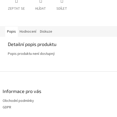
ZEPTAT SE
HLÍDAT
SDÍLET
Popis
Hodnocení
Diskuze
Detailní popis produktu
Popis produktu není dostupný
Z
á
p
a
Informace pro vás
t
Obchodní podmínky
í
GDPR