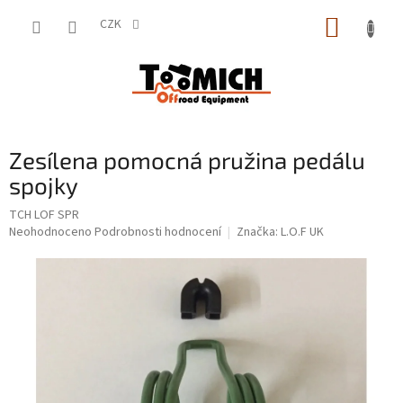
Přejít
NÁKUP
na
CZK
obsah
KOŠÍK
Zesílena pomocná pružina pedálu
spojky
TCH LOF SPR
Průměrné
Neohodnoceno
Podrobnosti hodnocení
Značka:
L.O.F UK
hodnocení
produktu
je
0,0
z
5
hvězdiček.