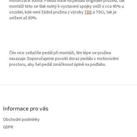
motorizace 300tdi. Pokud máte na pedálu originální pružinu, tak
montáží této se tlak nutný k vystavení spojky sníží o cca 45% u
vozidel, kde není žádná pružina z výroby
TD5
a TDCi, tak je
snížení až 80%.
Čím vice zatlačíte pedál při montáži, tím lépe se pružina
nasazuje. Doporučujeme povolit doraz pedálu v motorovém
prostoru, aby šel pedál zmáčknout úplně na podlahu.
Z
á
p
a
Informace pro vás
t
Obchodní podmínky
í
GDPR