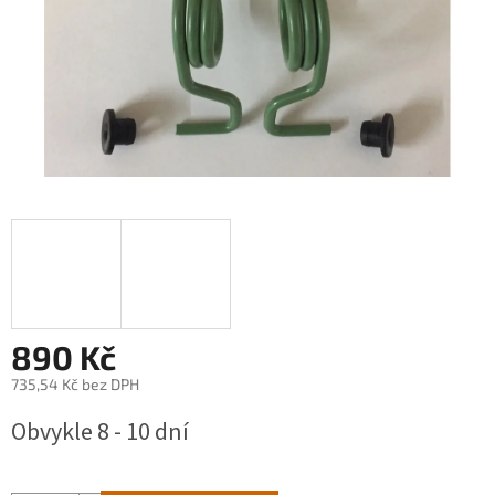
890 Kč
735,54 Kč bez DPH
Měrná
Obvykle 8 - 10 dní
cena: