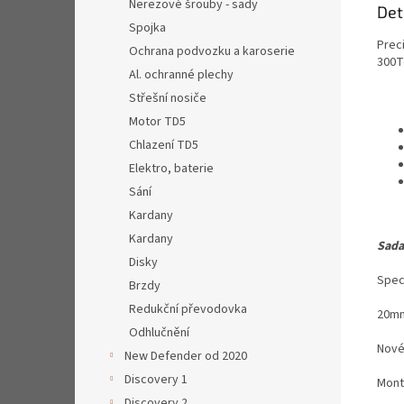
Nerezové šrouby - sady
Det
Spojka
Prec
Ochrana podvozku a karoserie
300T
Al. ochranné plechy
Střešní nosiče
Motor TD5
Chlazení TD5
Elektro, baterie
Sání
Kardany
Kardany
Sada
Disky
Speci
Brzdy
Redukční převodovka
20mm
Odhlučnění
Nové
New Defender od 2020
Discovery 1
Mont
Discovery 2