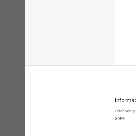
Z
á
p
a
t
Informac
í
Obchodní 
GDPR