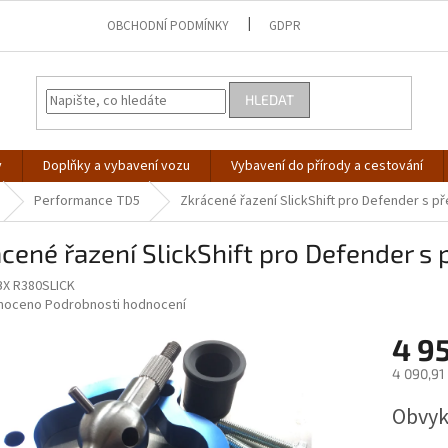
OBCHODNÍ PODMÍNKY
GDPR
HLEDAT
y
Doplňky a vybavení vozu
Vybavení do přírody a cestování
Performance TD5
Zkrácené řazení SlickShift pro Defender s 
cené řazení SlickShift pro Defender 
X R380SLICK
né
noceno
Podrobnosti hodnocení
ní
4 9
u
4 090,91
Měrná
Obvykl
cena:
ek.