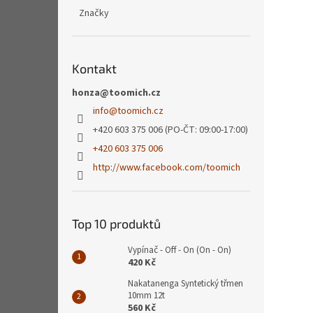
Značky
Kontakt
honza@toomich.cz
info
@
toomich.cz
+420 603 375 006 (PO-ČT: 09:00-17:00)
+420 603 375 006
http://www.facebook.com/toomich
Top 10 produktů
Vypínač - Off - On (On - On)
420 Kč
Nakatanenga Syntetický třmen
10mm 12t
560 Kč