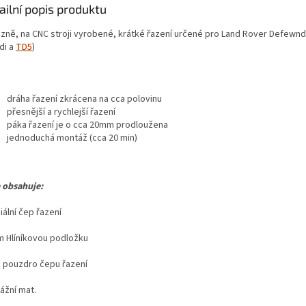
ailní popis produktu
izně, na CNC stroji vyrobené, krátké řazení určené pro Land Rover Defewn
di a
TD5
)
dráha řazení zkrácena na cca polovinu
přesnější a rychlejší řazení
páka řazení je o cca 20mm prodloužena
jednoduchá montáž (cca 20 min)
 obsahuje:
ální čep řazení
 Hlíníkovou podložku
 pouzdro čepu řazení
ážní mat.