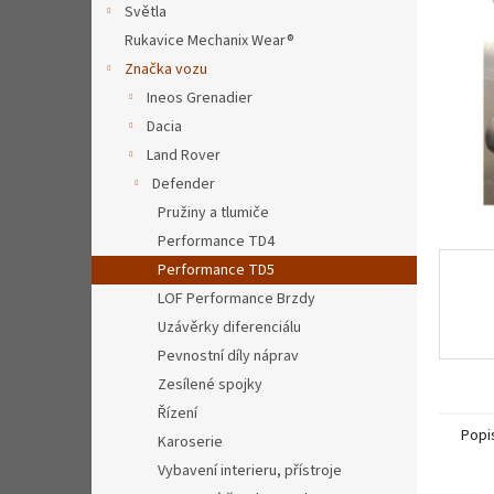
a
Světla
n
Rukavice Mechanix Wear®
e
Značka vozu
l
Ineos Grenadier
Dacia
Land Rover
Defender
Pružiny a tlumiče
Performance TD4
Performance TD5
LOF Performance Brzdy
Uzávěrky diferenciálu
Pevnostní díly náprav
Zesílené spojky
Řízení
Popi
Karoserie
Vybavení interieru, přístroje