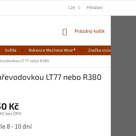
CZK
Přihlášení
NÁKUPNÍ
Prázdný košík
KOŠÍK
Světla
Rukavice Mechanix Wear®
Značka vozu
Merch
převodovkou LT77 nebo R380
s převodovkou LT77 nebo R380
50 Kč
 Kč bez DPH
e 8 - 10 dní