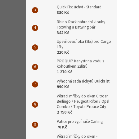
Quick Fist úchyt - Standard
380 Kč
Rhino-Rack náhradní klouby
Foxwing a Batwing pár
342 Kč
Upevňovací oka (2ks) pro Cargo
lišty
220 Kč
PROQUIP Kanystr na vodu s
kohoutkem 22litrů
1 270 Kč
Výhodná sada úchytů QuickFist
990 Kč
Větrací mřížky do oken Citroen
Berlingo / Peugeot Rifter / Opel
Combo / Toyota Proace City
2 750 Kč
Patice pro vypínače Carling
70 Kč
Větrací mřížky do oken -