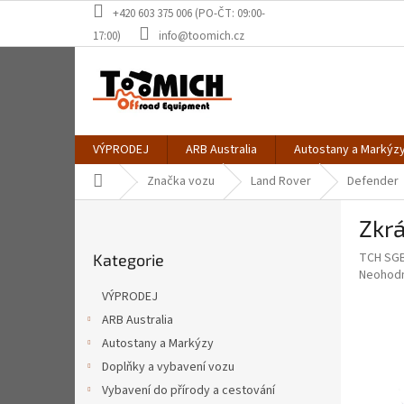
Přejít
+420 603 375 006 (PO-ČT: 09:00-
na
17:00)
info@toomich.cz
obsah
VÝPRODEJ
ARB Australia
Autostany a Markýz
Domů
Značka vozu
Land Rover
Defender
P
Zkrá
o
Přeskočit
s
TCH SGB
Kategorie
kategorie
t
Průměr
Neohod
r
hodnoce
VÝPRODEJ
a
produkt
ARB Australia
je
n
0,0
Autostany a Markýzy
n
z
í
Doplňky a vybavení vozu
5
p
Vybavení do přírody a cestování
hvězdič