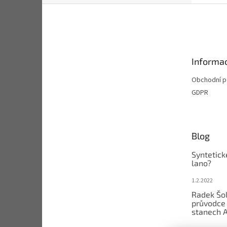
Z
á
p
a
t
Informac
í
Obchodní 
GDPR
Blog
Syntetick
lano?
1.2.2022
Radek Šol
průvodce 
stanech 