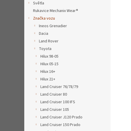
a
Světla
n
Rukavice Mechanix Wear®
e
Značka vozu
l
Ineos Grenadier
Dacia
Land Rover
Toyota
Hilux 98-05
Hilux 05-15
Hilux 16+
Hilux 21+
Land Cruiser 76/78/79
Land Cruiser 80
Land Cruiser 100 IFS
Land Cruiser 105
Land Cruiser J120 Prado
Land Cruiser 150 Prado