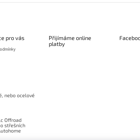
e pro vás
Přijímáme online
Facebo
platby
podmínky
é, nebo ocelové
c Offroad
o střešních
Autohome