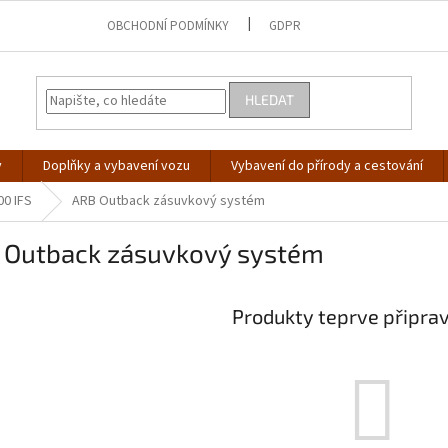
OBCHODNÍ PODMÍNKY
GDPR
HLEDAT
y
Doplňky a vybavení vozu
Vybavení do přírody a cestování
00 IFS
ARB Outback zásuvkový systém
 Outback zásuvkový systém
Produkty teprve připra