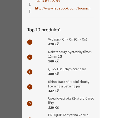
+420 603 375 006
http://www.facebook.com/toomich
Top 10 produktů
Vypínač - Off - On (On - On)
420 Kč
Nakatanenga Syntetický třmen
10mm 12t
560 Kč
Quick Fist úchyt - Standard
380 Kč
Rhino-Rack náhradní klouby
Foxwing a Batwing pár
342 Kč
Upevňovací oka (2ks) pro Cargo
lišty
220 Kč
PROQUIP Kanystr na vodu s