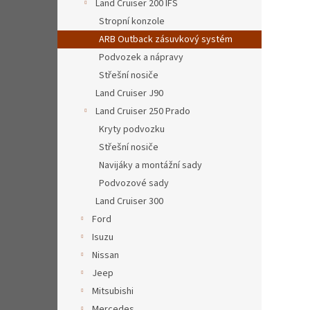
Land Cruiser 200 IFS
Stropní konzole
ARB Outback zásuvkový systém
Podvozek a nápravy
Střešní nosiče
Land Cruiser J90
Land Cruiser 250 Prado
Kryty podvozku
Střešní nosiče
Navijáky a montážní sady
Podvozové sady
Land Cruiser 300
Ford
Isuzu
Nissan
Jeep
Mitsubishi
Mercedes