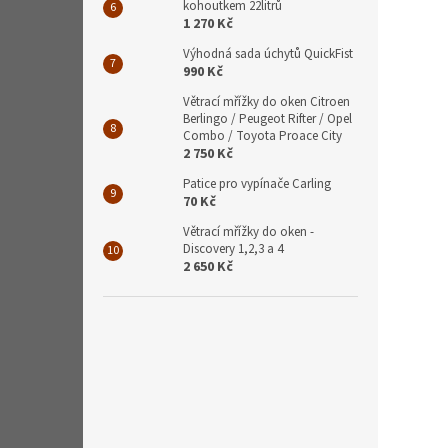
kohoutkem 22litrů
1 270 Kč
Výhodná sada úchytů QuickFist
990 Kč
Větrací mřížky do oken Citroen
Berlingo / Peugeot Rifter / Opel
Combo / Toyota Proace City
2 750 Kč
Patice pro vypínače Carling
70 Kč
Větrací mřížky do oken -
Discovery 1,2,3 a 4
2 650 Kč