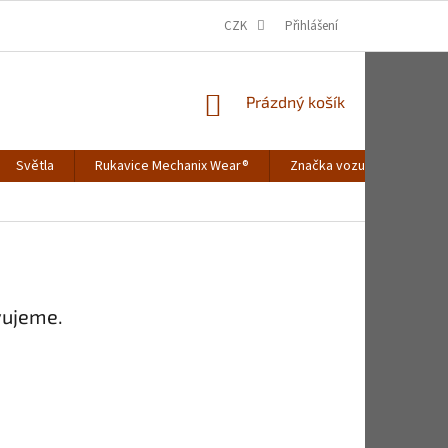
CZK
Přihlášení
NÁKUPNÍ
Prázdný košík
KOŠÍK
Světla
Rukavice Mechanix Wear®
Značka vozu
Merch
vujeme.