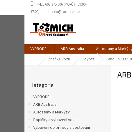
Přejít
+420 603 375 006 (PO-ČT: 09:00-
na
17:00)
info@toomich.cz
obsah
VÝPRODEJ
ARB Australia
Autostany a Markýz
Domů
Značka vozu
Toyota
Land Cruiser 2
P
ARB
o
Přeskočit
s
Kategorie
kategorie
t
r
VÝPRODEJ
a
ARB Australia
n
Autostany a Markýzy
n
í
Doplňky a vybavení vozu
p
Vybavení do přírody a cestování