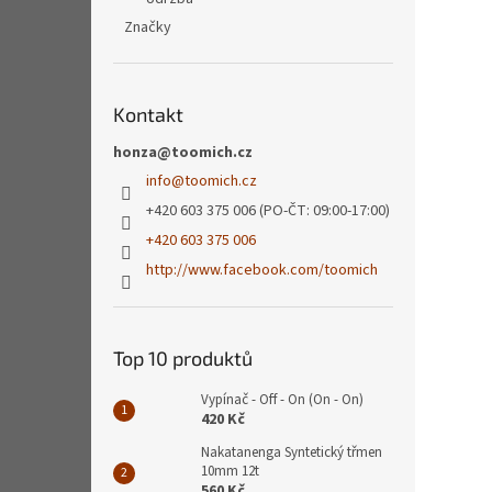
Značky
Kontakt
honza@toomich.cz
info
@
toomich.cz
+420 603 375 006 (PO-ČT: 09:00-17:00)
+420 603 375 006
http://www.facebook.com/toomich
Top 10 produktů
Vypínač - Off - On (On - On)
420 Kč
Nakatanenga Syntetický třmen
10mm 12t
560 Kč