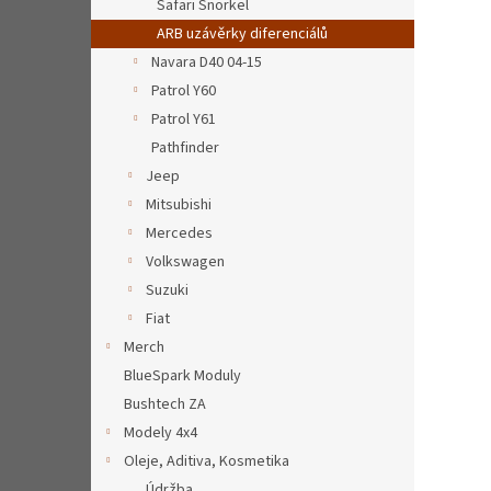
Safari Snorkel
ARB uzávěrky diferenciálů
Navara D40 04-15
Patrol Y60
Patrol Y61
Pathfinder
Jeep
Mitsubishi
Mercedes
Volkswagen
Suzuki
Fiat
Merch
BlueSpark Moduly
Bushtech ZA
Modely 4x4
Oleje, Aditiva, Kosmetika
Údržba