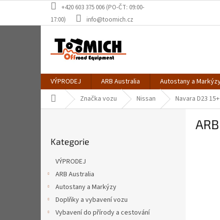
Přejít
+420 603 375 006 (PO-ČT: 09:00-
na
17:00)
info@toomich.cz
obsah
VÝPRODEJ
ARB Australia
Autostany a Markýz
Domů
Značka vozu
Nissan
Navara D23 15+
P
ARB 
o
Přeskočit
s
Kategorie
kategorie
t
r
VÝPRODEJ
a
ARB Australia
n
Autostany a Markýzy
n
í
Doplňky a vybavení vozu
p
Vybavení do přírody a cestování