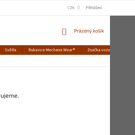
CZK
Přihlášení
NÁKUPNÍ
Prázdný košík
KOŠÍK
Světla
Rukavice Mechanix Wear®
Značka vozu
Merch
vujeme.