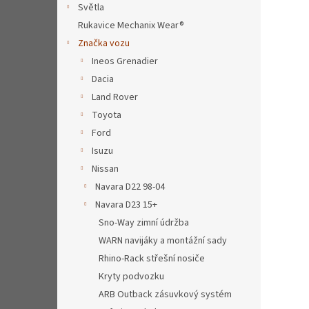
a
Světla
n
Rukavice Mechanix Wear®
e
Značka vozu
l
Ineos Grenadier
Dacia
Land Rover
Toyota
Ford
Isuzu
Nissan
Navara D22 98-04
Navara D23 15+
Sno-Way zimní údržba
WARN navijáky a montážní sady
Rhino-Rack střešní nosiče
Kryty podvozku
ARB Outback zásuvkový systém