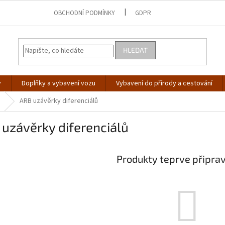
OBCHODNÍ PODMÍNKY
GDPR
HLEDAT
y
Doplňky a vybavení vozu
Vybavení do přírody a cestování
ARB uzávěrky diferenciálů
uzávěrky diferenciálů
Produkty teprve připra