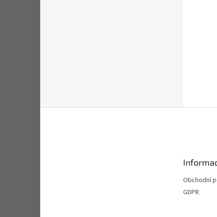
Z
á
p
a
t
Informac
í
Obchodní 
GDPR