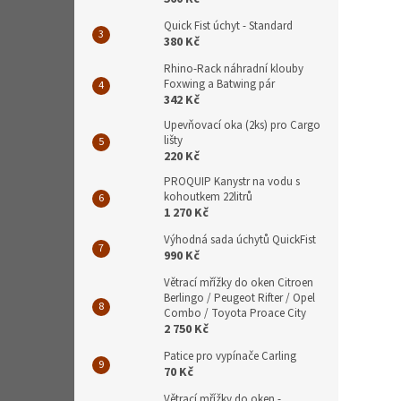
Quick Fist úchyt - Standard
380 Kč
Rhino-Rack náhradní klouby
Foxwing a Batwing pár
342 Kč
Upevňovací oka (2ks) pro Cargo
lišty
220 Kč
PROQUIP Kanystr na vodu s
kohoutkem 22litrů
1 270 Kč
Výhodná sada úchytů QuickFist
990 Kč
Větrací mřížky do oken Citroen
Berlingo / Peugeot Rifter / Opel
Combo / Toyota Proace City
2 750 Kč
Patice pro vypínače Carling
70 Kč
Větrací mřížky do oken -