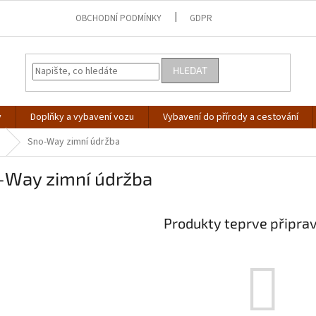
OBCHODNÍ PODMÍNKY
GDPR
HLEDAT
y
Doplňky a vybavení vozu
Vybavení do přírody a cestování
Sno-Way zimní údržba
-Way zimní údržba
Produkty teprve připra