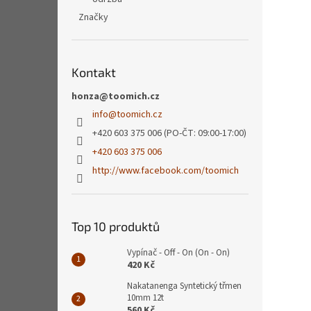
Značky
Kontakt
honza@toomich.cz
info
@
toomich.cz
+420 603 375 006 (PO-ČT: 09:00-17:00)
+420 603 375 006
http://www.facebook.com/toomich
Top 10 produktů
Vypínač - Off - On (On - On)
420 Kč
Nakatanenga Syntetický třmen
10mm 12t
560 Kč