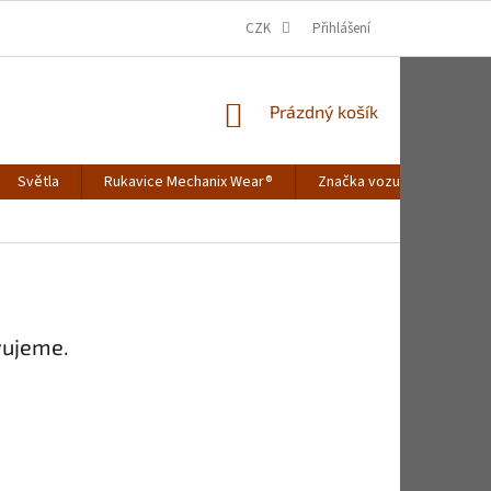
CZK
Přihlášení
NÁKUPNÍ
Prázdný košík
KOŠÍK
Světla
Rukavice Mechanix Wear®
Značka vozu
Merch
vujeme.