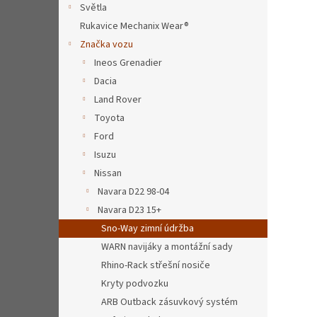
a
Světla
n
Rukavice Mechanix Wear®
e
Značka vozu
l
Ineos Grenadier
Dacia
Land Rover
Toyota
Ford
Isuzu
Nissan
Navara D22 98-04
Navara D23 15+
Sno-Way zimní údržba
WARN navijáky a montážní sady
Rhino-Rack střešní nosiče
Kryty podvozku
ARB Outback zásuvkový systém