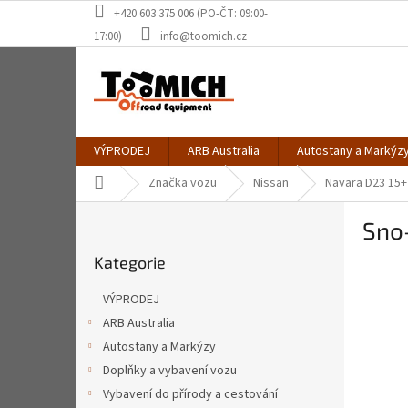
Přejít
+420 603 375 006 (PO-ČT: 09:00-
na
17:00)
info@toomich.cz
obsah
VÝPRODEJ
ARB Australia
Autostany a Markýz
Domů
Značka vozu
Nissan
Navara D23 15+
P
Sno
o
Přeskočit
s
Kategorie
kategorie
t
r
VÝPRODEJ
a
ARB Australia
n
Autostany a Markýzy
n
í
Doplňky a vybavení vozu
p
Vybavení do přírody a cestování