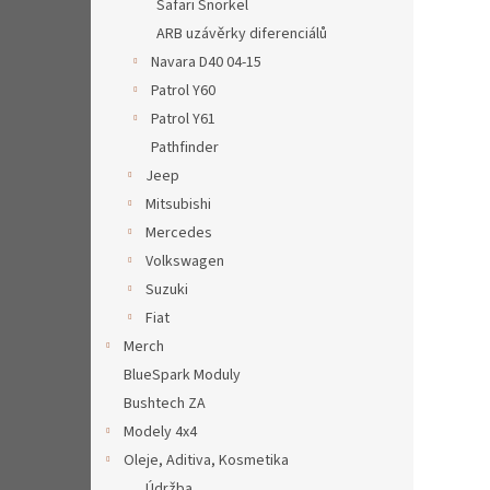
Safari Snorkel
ARB uzávěrky diferenciálů
Navara D40 04-15
Patrol Y60
Patrol Y61
Pathfinder
Jeep
Mitsubishi
Mercedes
Volkswagen
Suzuki
Fiat
Merch
BlueSpark Moduly
Bushtech ZA
Modely 4x4
Oleje, Aditiva, Kosmetika
Údržba