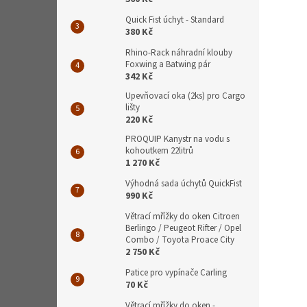
Quick Fist úchyt - Standard
380 Kč
Rhino-Rack náhradní klouby
Foxwing a Batwing pár
342 Kč
Upevňovací oka (2ks) pro Cargo
lišty
220 Kč
PROQUIP Kanystr na vodu s
kohoutkem 22litrů
1 270 Kč
Výhodná sada úchytů QuickFist
990 Kč
Větrací mřížky do oken Citroen
Berlingo / Peugeot Rifter / Opel
Combo / Toyota Proace City
2 750 Kč
Patice pro vypínače Carling
70 Kč
Větrací mřížky do oken -