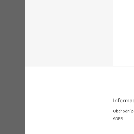
Z
á
p
a
t
Informac
í
Obchodní 
GDPR