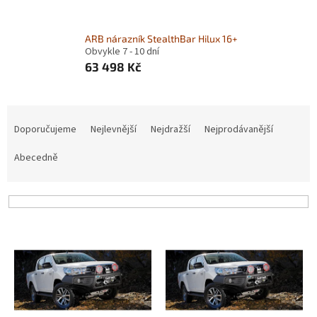
ARB nárazník StealthBar Hilux 16+
Obvykle 7 - 10 dní
63 498 Kč
Ř
a
Doporučujeme
Nejlevnější
Nejdražší
Nejprodávanější
z
e
Abecedně
n
í
p
r
V
o
ý
d
p
u
i
k
s
t
p
ů