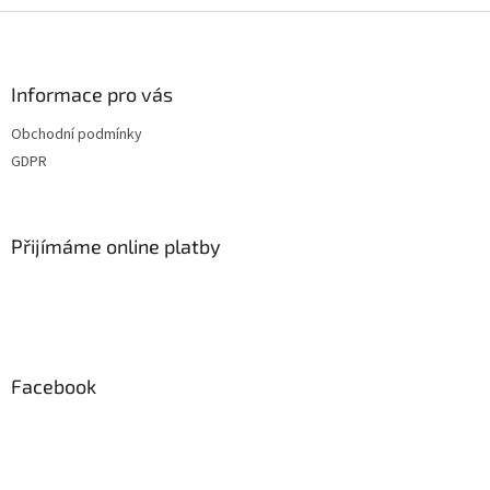
l
Z
á
á
d
p
a
a
Informace pro vás
c
t
í
Obchodní podmínky
í
p
GDPR
r
v
k
y
Přijímáme online platby
v
ý
p
i
s
u
Facebook