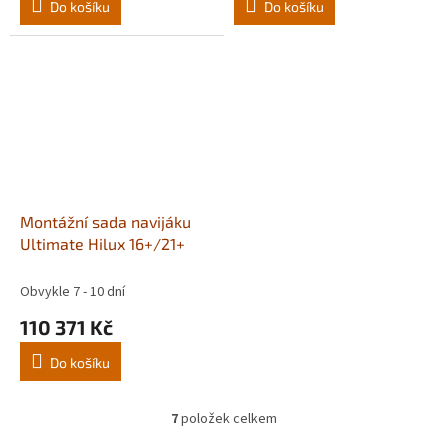
Do košíku
Do košíku
Montážní sada navijáku
Ultimate Hilux 16+/21+
Obvykle 7 - 10 dní
110 371 Kč
Do košíku
7
položek celkem
O
v