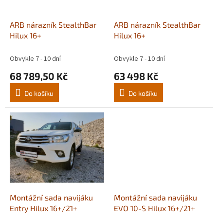
r
o
d
ARB nárazník StealthBar
ARB nárazník StealthBar
u
Hilux 16+
Hilux 16+
k
t
Obvykle 7 - 10 dní
Obvykle 7 - 10 dní
ů
68 789,50 Kč
63 498 Kč
Do košíku
Do košíku
Montážní sada navijáku
Montážní sada navijáku
Entry Hilux 16+/21+
EVO 10-S Hilux 16+/21+