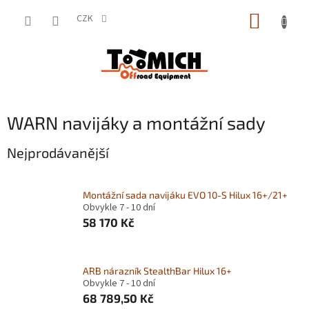
Přejít
NÁKUP
na
CZK
obsah
KOŠÍK
WARN navijáky a montážní sady
Nejprodávanější
Montážní sada navijáku EVO 10-S Hilux 16+/21+
Obvykle 7 - 10 dní
58 170 Kč
ARB nárazník StealthBar Hilux 16+
Obvykle 7 - 10 dní
68 789,50 Kč