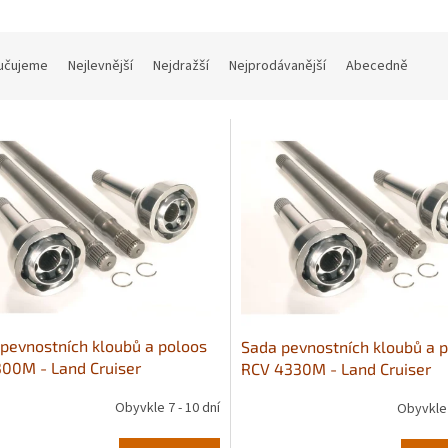
učujeme
Nejlevnější
Nejdražší
Nejprodávanější
Abecedně
pevnostních kloubů a poloos
Sada pevnostních kloubů a 
00M - Land Cruiser
RCV 4330M - Land Cruiser
0,HZJ105
HDJ80,HZJ105
Obyvkle 7 - 10 dní
Obyvkle 