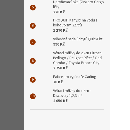
Upevňovací oka (2ks) pro Cargo
lišty
220 Kč
PROQUIP Kanystr na vodu s
kohoutkem 22litrů
1 270 Kč
Výhodná sada úchytů QuickFist
990 Kč
Větrací mřížky do oken Citroen
Berlingo / Peugeot Rifter / Opel
Combo / Toyota Proace City
2 750 Kč
Patice pro vypínače Carling
70 Kč
Větrací mřížky do oken -
Discovery 1,2,3 a 4
2 650 Kč