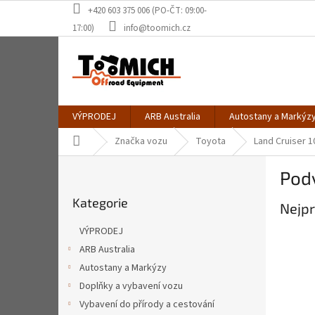
Přejít
+420 603 375 006 (PO-ČT: 09:00-
na
17:00)
info@toomich.cz
obsah
VÝPRODEJ
ARB Australia
Autostany a Markýz
Domů
Značka vozu
Toyota
Land Cruiser 1
P
Pod
o
Přeskočit
s
Kategorie
kategorie
Nejpr
t
r
VÝPRODEJ
a
ARB Australia
n
Autostany a Markýzy
n
í
Doplňky a vybavení vozu
p
Vybavení do přírody a cestování