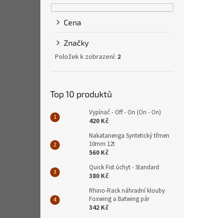
Cena
Značky
Položek k zobrazení:
2
Top 10 produktů
Vypínač - Off - On (On - On)
420 Kč
Nakatanenga Syntetický třmen
10mm 12t
560 Kč
Quick Fist úchyt - Standard
380 Kč
Rhino-Rack náhradní klouby
Foxwing a Batwing pár
342 Kč