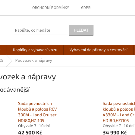
OBCHODNÍ PODMÍNKY
GDPR
HLEDAT
y
Doplňky a vybavení vozu
Vybavení do přírody a cestování
05
Podvozek a nápravy
vozek a nápravy
odávanější
Sada pevnostních
Sada pevnostníc
kloubů a poloos RCV
kloubů a poloos
300M - Land Cruiser
4330M - Land Cr
HDJ80,HZJ105
HDJ80,HZJ105
Obyvkle 7 - 10 dní
Obyvkle 7 - 10 dní
42 500 Kč
34 990 Kč