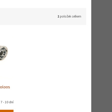
2
položek celkem
poloos
7 - 10 dní