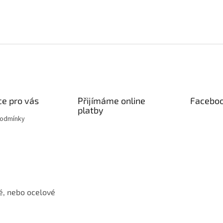
e pro vás
Přijímáme online
Facebo
platby
podmínky
é, nebo ocelové