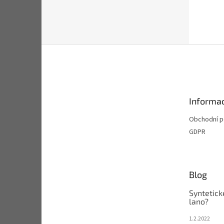
Z
á
p
a
t
Informac
í
Obchodní 
GDPR
Blog
Syntetick
lano?
1.2.2022