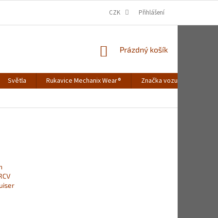
CZK
Přihlášení
NÁKUPNÍ
Prázdný košík
KOŠÍK
Světla
Rukavice Mechanix Wear®
Značka vozu
Merch
h
 RCV
uiser