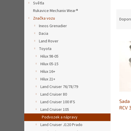
a
Světla
n
Rukavice Mechanix Wear®
Ř
e
a
Značka vozu
Dopor
l
z
Ineos Grenadier
e
Dacia
V
n
Land Rover
ý
í
Toyota
p
p
Hilux 98-05
i
r
s
o
Hilux 05-15
p
d
Hilux 16+
r
u
Hilux 21+
o
k
Land Cruiser 76/78/79
d
t
Land Cruiser 80
u
ů
Sada 
k
Land Cruiser 100 IFS
RCV 3
t
Land Cruiser 105
HDJ8
ů
Podvozek a nápravy
Land Cruiser J120 Prado