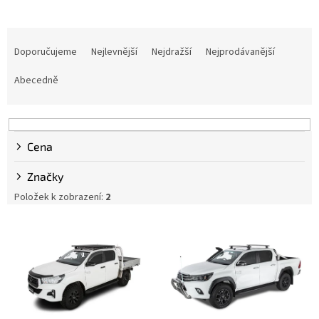
Ř
a
Doporučujeme
Nejlevnější
Nejdražší
Nejprodávanější
z
e
Abecedně
n
í
p
r
Cena
o
d
Značky
u
Položek k zobrazení:
2
k
t
V
ů
ý
p
i
s
p
r