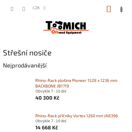
Přejít
NÁKUP
na
CZK
obsah
KOŠÍK
Střešní nosiče
Nejprodávanější
Rhino-Rack plošina Pioneer 1528 x 1236 mm
BACKBONE JB1719
Obvykle 7 - 10 dní
40 300 Kč
Rhino-Rack příčníky Vortex 1260 mm JA8396
Obvykle 7 - 10 dní
14 668 Kč