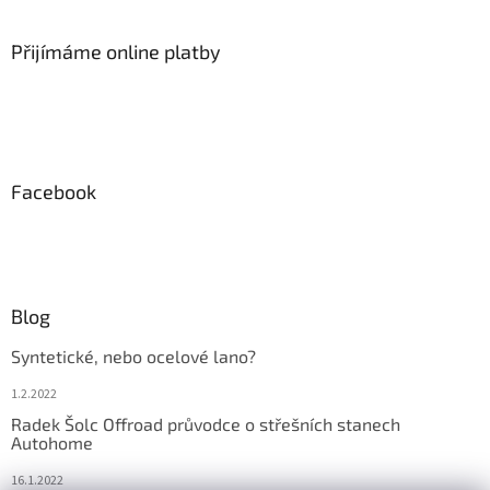
k
y
Přijímáme online platby
v
ý
p
i
s
u
Facebook
Blog
Syntetické, nebo ocelové lano?
1.2.2022
Radek Šolc Offroad průvodce o střešních stanech
Autohome
16.1.2022