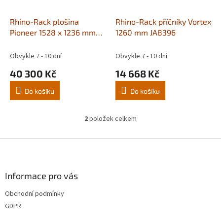
o
d
Rhino-Rack plošina
Rhino-Rack příčníky Vortex
u
Pioneer 1528 x 1236 mm
1260 mm JA8396
k
BACKBONE JB1719
t
Obvykle 7 - 10 dní
Obvykle 7 - 10 dní
ů
40 300 Kč
14 668 Kč
Do košíku
Do košíku
2
položek celkem
O
v
l
Z
á
á
d
p
a
a
Informace pro vás
c
t
í
Obchodní podmínky
í
p
GDPR
r
v